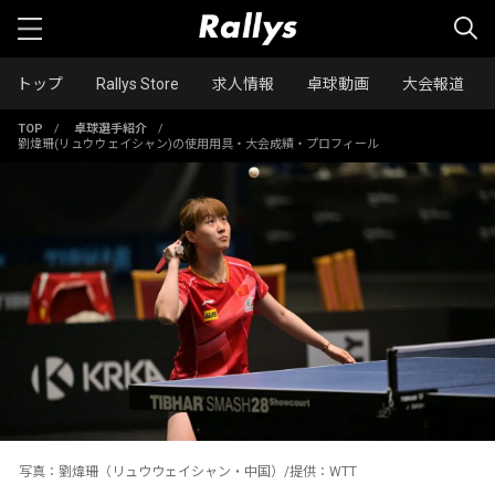
トップ
Rallys Store
求人情報
卓球動画
大会報道
TOP
/
卓球選手紹介
/
劉煒珊(リュウウェイシャン)の使用用具・大会成績・プロフィール
写真：劉煒珊（リュウウェイシャン・中国）/提供：WTT