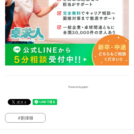
Powered by popIn
#劉煒珊