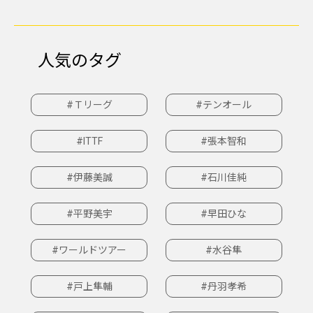
人気のタグ
#Ｔリーグ
#テンオール
#ITTF
#張本智和
#伊藤美誠
#石川佳純
#平野美宇
#早田ひな
#ワールドツアー
#水谷隼
#戸上隼輔
#丹羽孝希