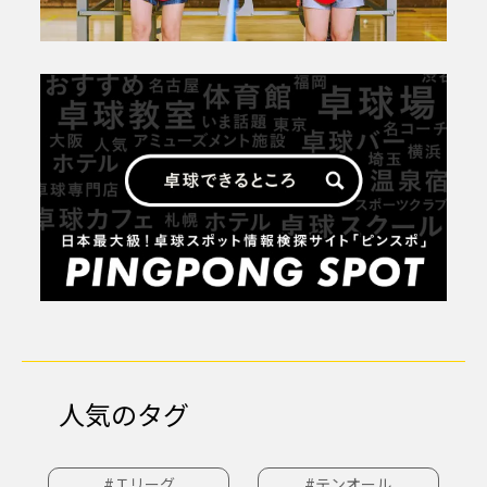
人気のタグ
#Ｔリーグ
#テンオール