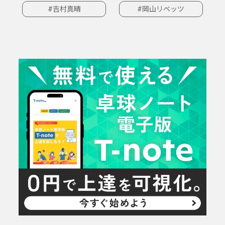
#吉村真晴
#岡山リベッツ