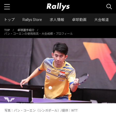
トップ
Rallys Store
求人情報
卓球動画
大会報道
TOP
/
卓球選手紹介
/
パン・コーエンの使用用具・大会成績・プロフィール
写真：パン・コーエン（シンガポール）/提供：WTT