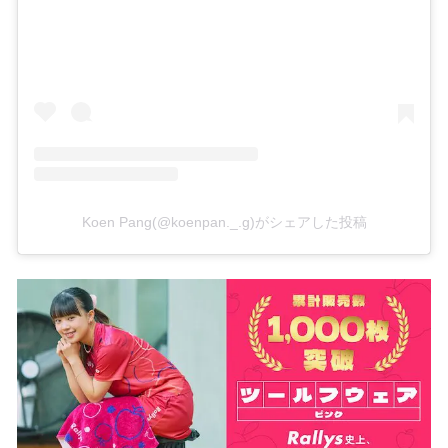
Koen Pang(@koenpan._.g)がシェアした投稿