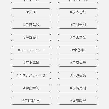
#ITTF
#張本智和
#伊藤美誠
#石川佳純
#平野美宇
#早田ひな
#ワールドツアー
#水谷隼
#戸上隼輔
#丹羽孝希
#琉球アスティーダ
#木原美悠
#宇田幸矢
#長﨑美柚
#T.T彩たま
#森薗政崇