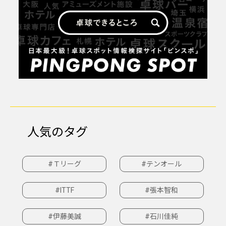
人気のタグ
#Ｔリーグ
#テンオール
#ITTF
#張本智和
#伊藤美誠
#石川佳純