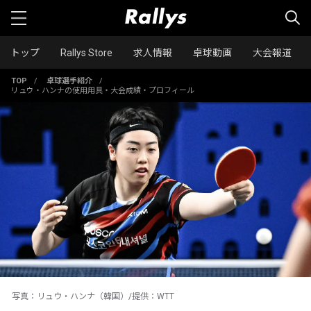
トップ
Rallys Store
求人情報
卓球動画
大会報道
TOP
/
卓球選手紹介
/
リュウ・ハンナの使用用具・大会成績・プロフィール
写真：リュウ・ハンナ（韓国）/提供：WTT