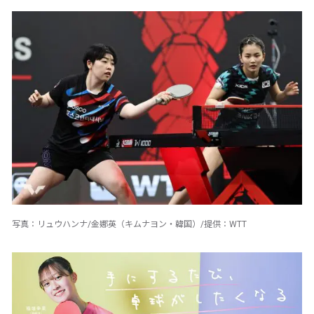
写真：リュウハンナ/金娜英（キムナヨン・韓国）/提供：WTT