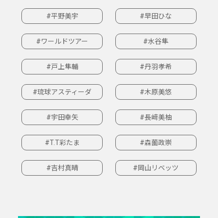
#平野美宇
#早田ひな
#ワールドツアー
#水谷隼
#戸上隼輔
#丹羽孝希
#琉球アスティーダ
#木原美悠
#宇田幸矢
#長﨑美柚
#T.T彩たま
#森薗政崇
#吉村真晴
#岡山リベッツ