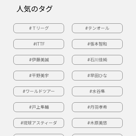
人気のタグ
#Ｔリーグ
#テンオール
#ITTF
#張本智和
#伊藤美誠
#石川佳純
#平野美宇
#早田ひな
#ワールドツアー
#水谷隼
#戸上隼輔
#丹羽孝希
#琉球アスティーダ
#木原美悠