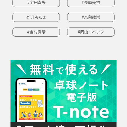
#宇田幸矢
#長﨑美柚
#T.T彩たま
#森薗政崇
#吉村真晴
#岡山リベッツ