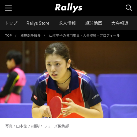
トップ
Rallys Store
求人情報
卓球動画
大会報道
TOP
/
卓球選手紹介
/
山本笙子の使用用具・大会成績・プロフィール
写真：山本笙子/撮影：ラリーズ編集部