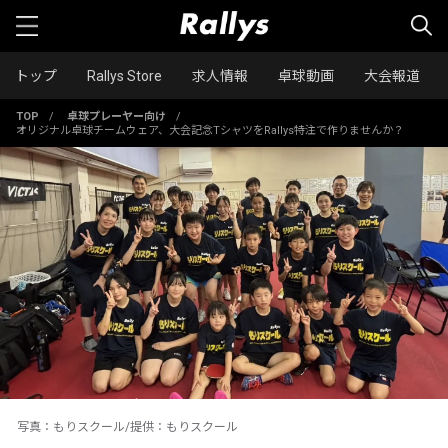
トップ
Rallys Store
求人情報
卓球動画
大会報道
TOP
/
卓球プレーヤー向け
/
オリジナル卓球チームウェア、大会記念TシャツをRallys特注で作りませんか？
写真：もりスクール/提供：もりスクール