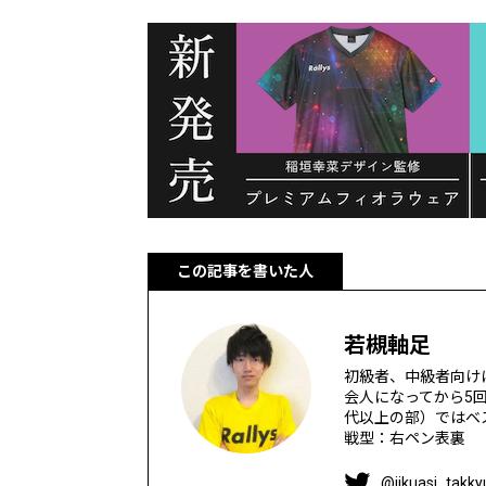
この記事を書いた人
若槻軸足
初級者、中級者向け
会人になってから5
代以上の部）ではベス
戦型：右ペン表裏
@jikuasi_takky