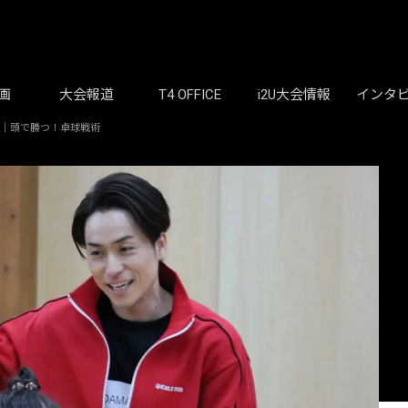
画
大会報道
T4 OFFICE
i2U大会情報
インタ
け｜頭で勝つ！卓球戦術