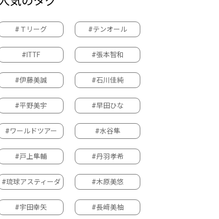
人気のタグ
#Ｔリーグ
#テンオール
#ITTF
#張本智和
#伊藤美誠
#石川佳純
#平野美宇
#早田ひな
#ワールドツアー
#水谷隼
#戸上隼輔
#丹羽孝希
#琉球アスティーダ
#木原美悠
#宇田幸矢
#長﨑美柚