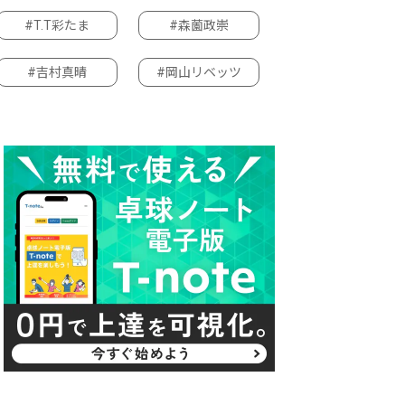
#T.T彩たま
#森薗政崇
#吉村真晴
#岡山リベッツ