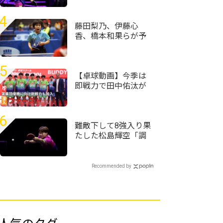
＜卓球・WTTチャン
ピオンズ横浜2026＞
4
藤田梨乃、伊藤心
香、橋本和果らが予
選1位通過＜卓球・全
農杯全日本ホカバ
2026・バンビ女子予
5
選リーグ＞
【卓球動画】今季は
即戦力で田中佑汰が
加入！今年こそ悲願
の全日本実業団優勝
目指すファーストに
6
潜入 村松雄斗も神
難敵下して8強入り果
奈川県代表チームの
たした松島輝空「調
方に参戦
子が良くない中で勝
てたことは成長した
部分」＜卓球・WTT
Recommended by
チャンピオンズ横浜
2026＞