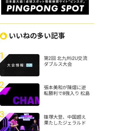
いいねの多い記事
1
第2回 北九州i2U交流
ダブルス大会
2
張本美和が陳熠に逆
転勝利で8強入り 松島
輝空、篠塚大登も
準々決勝進出 WTTチ
ャンピオンズ・横浜
3
2026
篠塚大登、中国超え
果たしたジェラルド
下して準々決勝進出