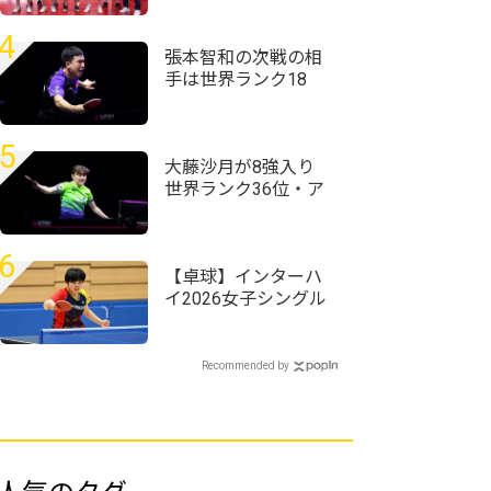
和キリン破る＜第76
回全日本実業団卓球
4
選手権大会＞
張本智和の次戦の相
手は世界ランク18
位・向鵬に USスマ
ッシュ快進撃のシド
レンコ破る＜卓球・
5
WTTチャンピオンズ
大藤沙月が8強入り
横浜2026＞
世界ランク36位・ア
メリカのエース下す
＜卓球・WTTチャン
ピオンズ横浜2026＞
6
【卓球】インターハ
イ2026女子シングル
スの組み合わせ決
定 第1シードには四
天王寺・髙森愛央が
Recommended by
入る