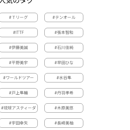
人気のタグ
#Ｔリーグ
#テンオール
#ITTF
#張本智和
#伊藤美誠
#石川佳純
#平野美宇
#早田ひな
#ワールドツアー
#水谷隼
#戸上隼輔
#丹羽孝希
#琉球アスティーダ
#木原美悠
#宇田幸矢
#長﨑美柚