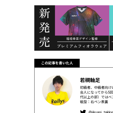
この記事を書いた人
若槻軸足
初級者、中級者向け
会人になってから5
代以上の部）ではベス
戦型：右ペン表裏
@jikuasi_takky