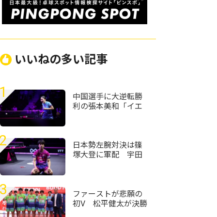
いいねの多い記事
1
中国選手に大逆転勝
利の張本美和「イエ
ローカードは1回でも
出されたくない」＜
卓球・WTTチャンピ
2
オンズ横浜2026＞
日本勢左腕対決は篠
塚大登に軍配 宇田
幸矢相手にフルゲー
ムの激闘制す＜卓
球・WTTチャンピオ
3
ンズ横浜2026＞
ファーストが悲願の
初V 松平健太が決勝
点挙げ前回王者・協