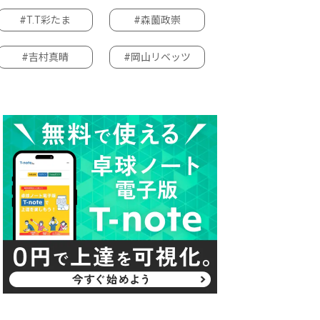
#T.T彩たま
#森薗政崇
#吉村真晴
#岡山リベッツ