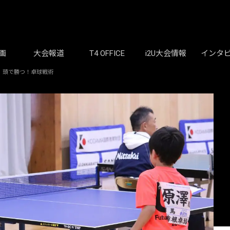
画
大会報道
T4 OFFICE
i2U大会情報
インタ
｜頭で勝つ！卓球戦術