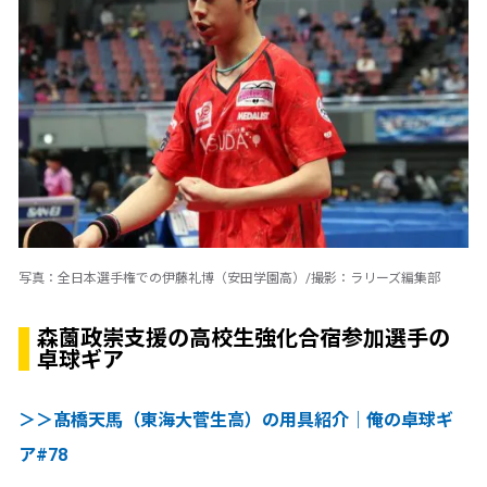
写真：全日本選手権での伊藤礼博（安田学園高）/撮影：ラリーズ編集部
森薗政崇支援の高校生強化合宿参加選手の
卓球ギア
＞＞髙橋天馬（東海大菅生高）の用具紹介｜俺の卓球ギ
ア#78