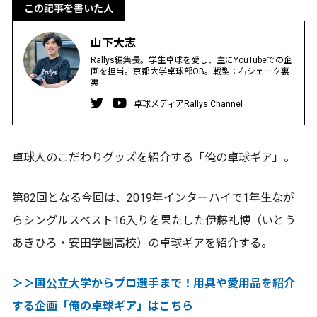
この記事を書いた人
山下大志
Rallys編集長。学生卓球を愛し、主にYouTubeでの企
画を担当。京都大学卓球部OB。戦型：右シェーク裏
裏
卓球メディアRallys Channel
卓球人のこだわりグッズを紹介する「俺の卓球ギア」。
第82回となる今回は、2019年インターハイで1年生なが
らシングルスベスト16入りを果たした伊藤礼博（いとう
あきひろ・安田学園高校）の卓球ギアを紹介する。
＞＞国公立大学からプロ選手まで！用具や愛用品を紹介
する企画「俺の卓球ギア」はこちら