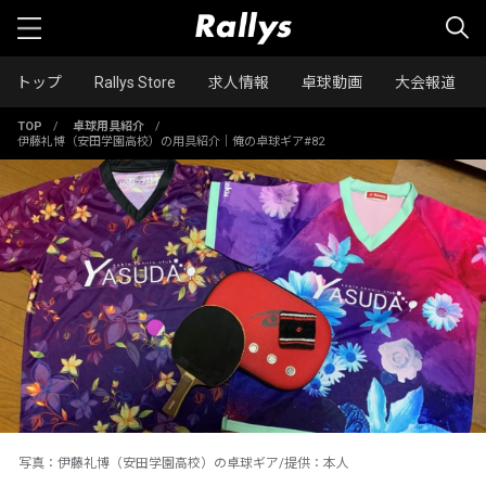
トップ
Rallys Store
求人情報
卓球動画
大会報道
TOP
/
卓球用具紹介
/
伊藤礼博（安田学園高校）の用具紹介｜俺の卓球ギア#82
写真：伊藤礼博（安田学園高校）の卓球ギア/提供：本人