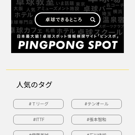
人気のタグ
#Ｔリーグ
#テンオール
#ITTF
#張本智和