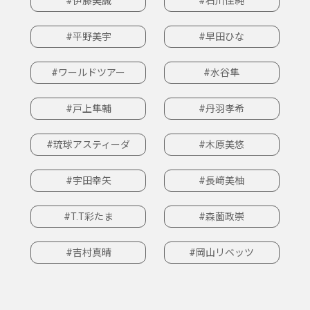
#伊藤美誠
#石川佳純
#平野美宇
#早田ひな
#ワールドツアー
#水谷隼
#戸上隼輔
#丹羽孝希
#琉球アスティーダ
#木原美悠
#宇田幸矢
#長﨑美柚
#T.T彩たま
#森薗政崇
#吉村真晴
#岡山リベッツ