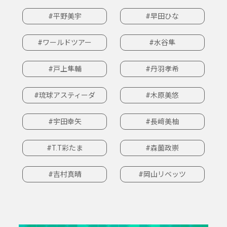
#平野美宇
#早田ひな
#ワールドツアー
#水谷隼
#戸上隼輔
#丹羽孝希
#琉球アスティーダ
#木原美悠
#宇田幸矢
#長﨑美柚
#T.T彩たま
#森薗政崇
#吉村真晴
#岡山リベッツ