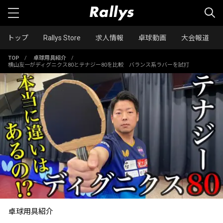
トップ
Rallys Store
求人情報
卓球動画
大会報道
TOP
/
卓球用具紹介
/
横山友一がディグニクス80とテナジー80を比較 バランス系ラバーを試打
卓球用具紹介