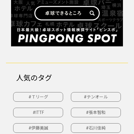
人気のタグ
#Ｔリーグ
#テンオール
#ITTF
#張本智和
#伊藤美誠
#石川佳純