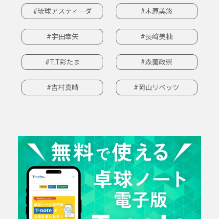
#琉球アスティーダ
#木原美悠
#宇田幸矢
#長﨑美柚
#T.T彩たま
#森薗政崇
#吉村真晴
#岡山リベッツ