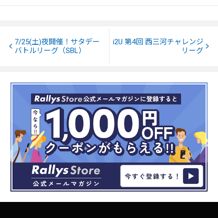
7/25(土)夜開催！サタデー
i2U 第4回 西三河チャレンジ
バトルリーグ（SBL）
リーグ