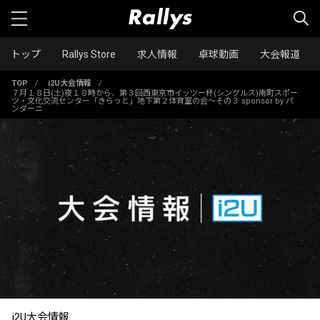
トップ
Rallys Store
求人情報
卓球動画
大会報道
TOP
/
i2U大会情報
/
７月１８日(土)夜１８時から、第３回西東京市イッツー杯(シングルス)南町スポー
ツ・文化交流センター「きらっと」地下第２体育室の会～その３ sponsor by パ
ンダーニ
i2U大会情報