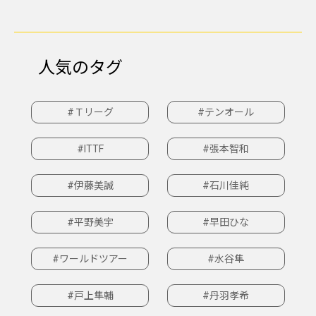
人気のタグ
#Ｔリーグ
#テンオール
#ITTF
#張本智和
#伊藤美誠
#石川佳純
#平野美宇
#早田ひな
#ワールドツアー
#水谷隼
#戸上隼輔
#丹羽孝希