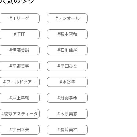
人気のタグ
#Ｔリーグ
#テンオール
#ITTF
#張本智和
#伊藤美誠
#石川佳純
#平野美宇
#早田ひな
#ワールドツアー
#水谷隼
#戸上隼輔
#丹羽孝希
#琉球アスティーダ
#木原美悠
#宇田幸矢
#長﨑美柚