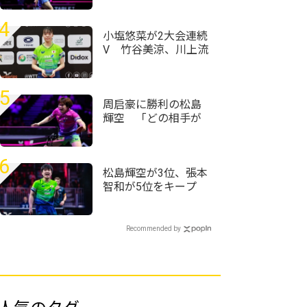
ーできるように頑張
りたい」＜卓球・
4
WTTチャンピオンズ
小塩悠菜が2大会連続
横浜2026＞
V 竹谷美涼、川上流
星も上位入賞＜卓
球・WTTフィーダー
タシュケント2026＞
5
周启豪に勝利の松島
輝空 「どの相手が
来ても自分のプレー
ができれば勝てる」
＜卓球・WTTチャン
6
ピオンズ横浜2026＞
松島輝空が3位、張本
智和が5位をキープ
国際大会V・ロシアの
20歳がトップ100入り
｜卓球男子世界ラン
Recommended by
キング（2026年第32
週）