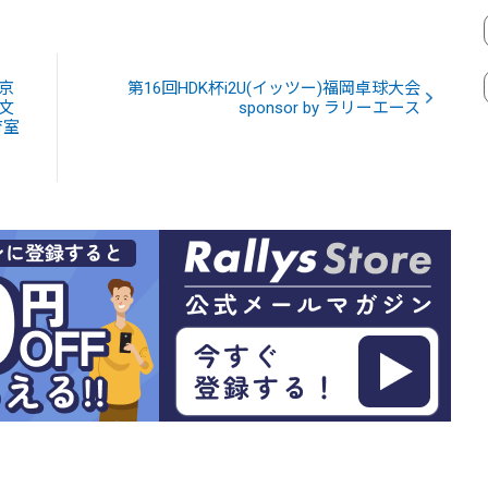
京
第16回HDK杯i2U(イッツー)福岡卓球大会
文
sponsor by ラリーエース
育室