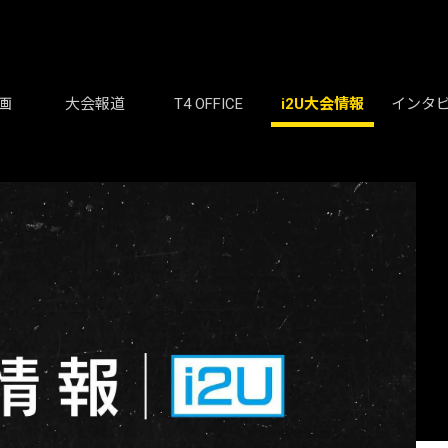
画
大会報道
T4 OFFICE
i2U大会情報
インタ