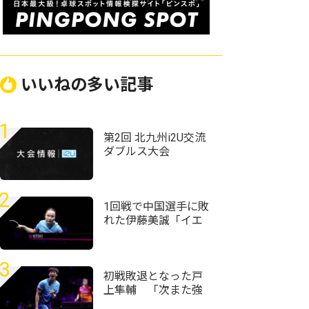
いいねの多い記事
1
第2回 北九州i2U交流
ダブルス大会
2
1回戦で中国選手に敗
れた伊藤美誠「イエ
ローカードには
『え？』ってなりま
した」＜卓球・WTT
3
チャンピオンズ横浜
初戦敗退となった戸
2026＞
上隼輔 「次また強
くなって日本でプレ