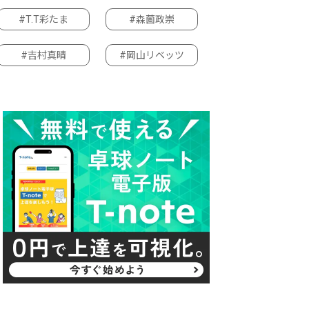
#T.T彩たま
#森薗政崇
#吉村真晴
#岡山リベッツ