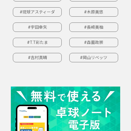
#琉球アスティーダ
#木原美悠
#宇田幸矢
#長﨑美柚
#T.T彩たま
#森薗政崇
#吉村真晴
#岡山リベッツ