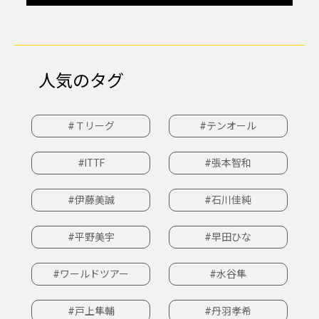
人気のタグ
#Ｔリーグ
#テンオール
#ITTF
#張本智和
#伊藤美誠
#石川佳純
#平野美宇
#早田ひな
#ワールドツアー
#水谷隼
#戸上隼輔
#丹羽孝希