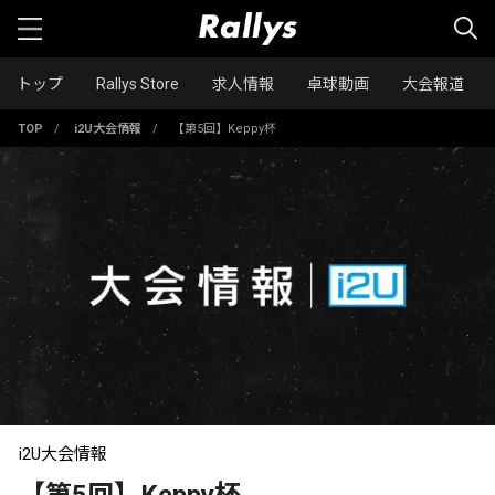
トップ
Rallys Store
求人情報
卓球動画
大会報道
TOP
/
i2U大会情報
/
【第5回】Keppy杯
i2U大会情報