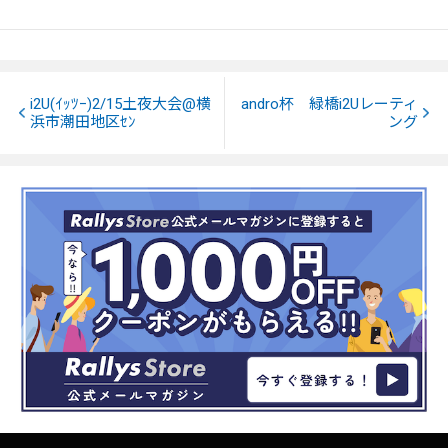
i2U(ｲｯﾂｰ)2/15土夜大会@横
andro杯 緑橋i2Uレーティ
浜市潮田地区ｾﾝ
ング