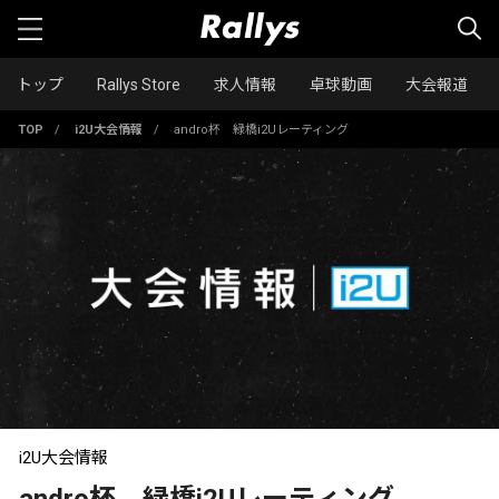
トップ
Rallys Store
求人情報
卓球動画
大会報道
TOP
/
i2U大会情報
/
andro杯 緑橋i2Uレーティング
i2U大会情報