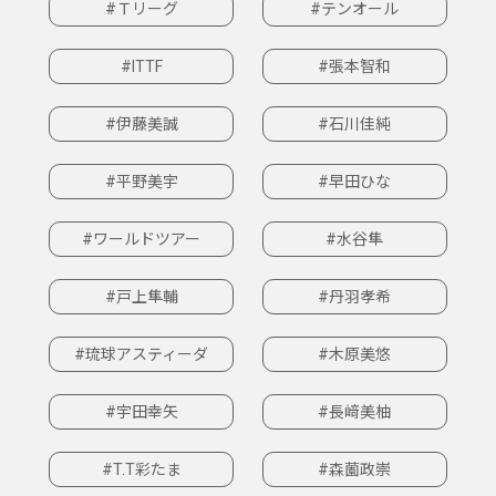
#Ｔリーグ
#テンオール
#ITTF
#張本智和
#伊藤美誠
#石川佳純
#平野美宇
#早田ひな
#ワールドツアー
#水谷隼
#戸上隼輔
#丹羽孝希
#琉球アスティーダ
#木原美悠
#宇田幸矢
#長﨑美柚
#T.T彩たま
#森薗政崇