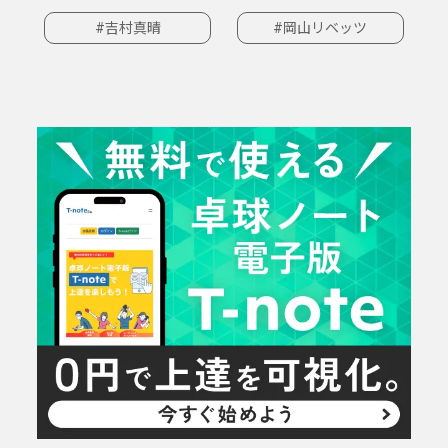
#吉村真晴
#岡山リベッツ