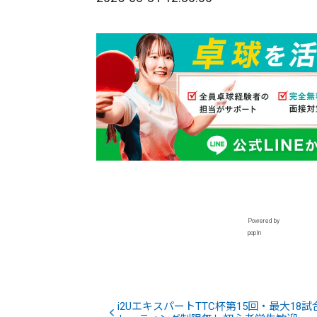
Powered by
popIn
i2UエキスパートTTC杯第15回・最大18試