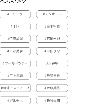
人気のタグ
#Ｔリーグ
#テンオール
#ITTF
#張本智和
#伊藤美誠
#石川佳純
#平野美宇
#早田ひな
#ワールドツアー
#水谷隼
#戸上隼輔
#丹羽孝希
#琉球アスティーダ
#木原美悠
#宇田幸矢
#長﨑美柚