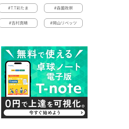
#T.T彩たま
#森薗政崇
#吉村真晴
#岡山リベッツ