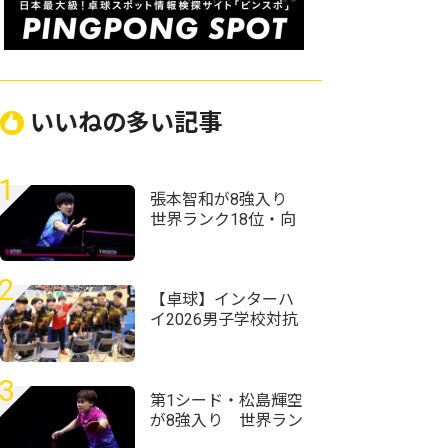
いいねの多い記事
1
張本智和が8強入り
世界ランク18位・向
鵬にストレート勝利
＜卓球・WTTチャン
ピオンズ横浜2026＞
2
【卓球】インターハ
イ2026男子学校対抗
の組み合わせ決定
野田学園高校は前回
王者として迎える夏
3
第1シード・松島輝空
が8強入り 世界ラン
ク13位・リンドに完