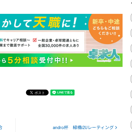
合
andro杯 緑橋i2Uレーティング