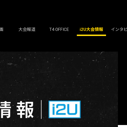
画
大会報道
T4 OFFICE
i2U大会情報
インタ