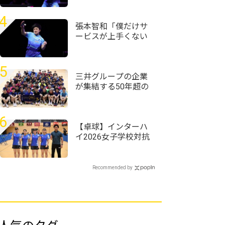
勝＜卓球・WTTチャ
ンピオンズ横浜2026
4
＞
張本智和「僕だけサ
ービスが上手くない
自信がある」強化し
てきたサービスで初
戦完勝＜卓球・WTT
5
チャンピオンズ横浜
三井グループの企業
2026＞
が集結する50年超の
歴史ある大会 企業
対抗戦は三井住友信
託銀行が頂点に＜卓
6
球・オール三井2026
【卓球】インターハ
＞
イ2026女子学校対抗
の組み合わせ決定
前回王者・星槎横浜
が初連覇狙う
Recommended by