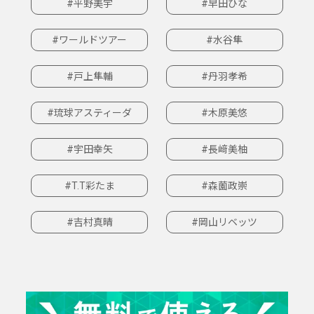
#平野美宇
#早田ひな
#ワールドツアー
#水谷隼
#戸上隼輔
#丹羽孝希
#琉球アスティーダ
#木原美悠
#宇田幸矢
#長﨑美柚
#T.T彩たま
#森薗政崇
#吉村真晴
#岡山リベッツ