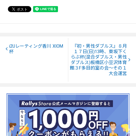
i2Uレーティング香川 XIOM
『初・男性ダブルス』８月
杯
１７日(日)13時、東坂下く
らぶ杯(混合ダブルス・男性
ダブルス)板橋区小豆沢体育
館３F多目的室の会～その１
大会運営