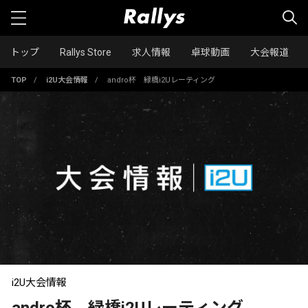
トップ
Rallys Store
求人情報
卓球動画
大会報道
TOP
/
i2U大会情報
/
andro杯 緑橋i2Uレーティング
i2U大会情報