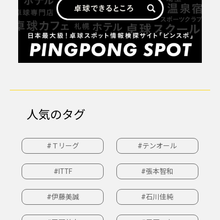
人気のタグ
#Ｔリーグ
#テンオール
#ITTF
#張本智和
#伊藤美誠
#石川佳純