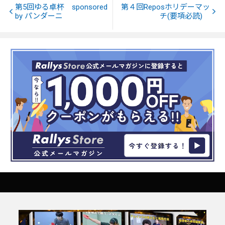
第5回ゆる卓杯 sponsored
第４回Reposホリデーマッ
by パンダーニ
チ(要項必読)