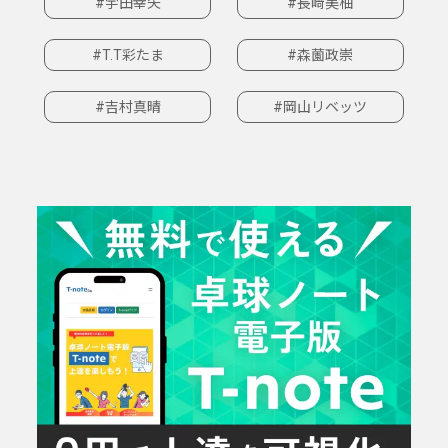
#宇田幸矢
#長﨑美柚
#T.T彩たま
#森薗政崇
#吉村真晴
#岡山リベッツ