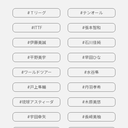
#Ｔリーグ
#テンオール
#ITTF
#張本智和
#伊藤美誠
#石川佳純
#平野美宇
#早田ひな
#ワールドツアー
#水谷隼
#戸上隼輔
#丹羽孝希
#琉球アスティーダ
#木原美悠
#宇田幸矢
#長﨑美柚