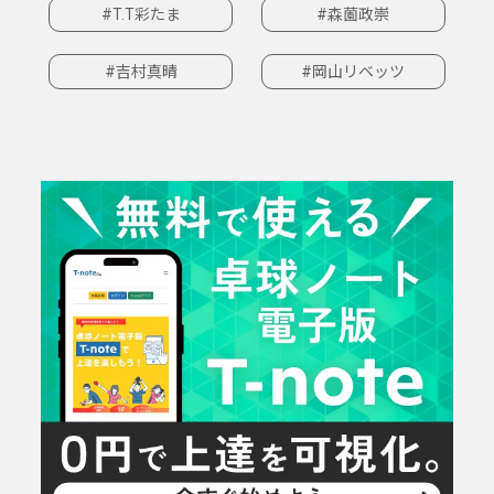
#T.T彩たま
#森薗政崇
#吉村真晴
#岡山リベッツ