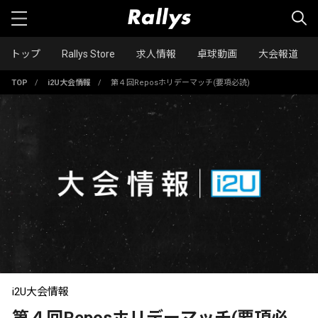
トップ
Rallys Store
求人情報
卓球動画
大会報道
TOP
/
i2U大会情報
/
第４回Reposホリデーマッチ(要項必読)
i2U大会情報