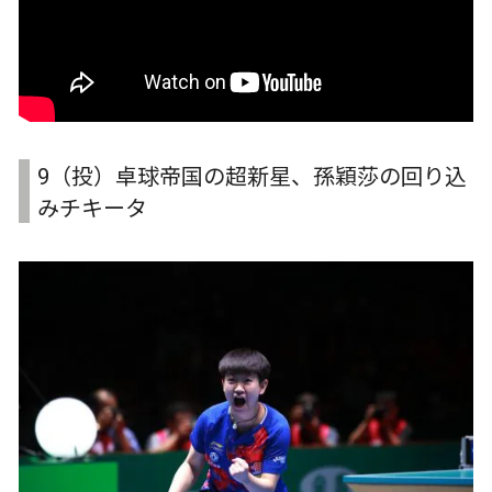
9（投）卓球帝国の超新星、孫穎莎の回り込
みチキータ