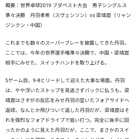
概要：世界卓球2019 ブダペスト大会 男子シングルス
準々決勝 丹羽孝希（スヴェンソン）vs 梁靖崑（リャン
ジンクン・中国）
これまでも数々のスーパープレーを披露してきた丹羽。
ここでは、今年の世界選手権準々決勝で、中国・梁靖崑
相手にみせた、スイッチハンドを取り上げる。
5ゲーム目、9-8とリードして迎えた大事な場面。丹羽
は、やや浮いたストップを見逃さずバックに払うも、梁
靖崑はさすがの反応をみせ丹羽の空いたフォアサイドへ
返球。なんとか飛びついて返した丹羽だが、梁靖崑はそ
れを強烈なフォアドライブで狙い打つ。完全に後手に回
ったかのように見えた丹羽だが、ここで、まさかのスイ