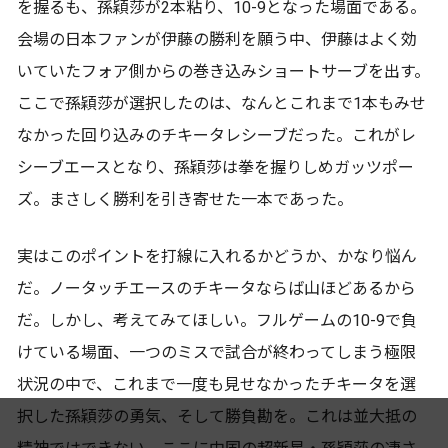
を握るも、孫穎莎が2本粘り、10-9となった場面である。
会場の日本ファンが伊藤の勝利を願う中、伊藤はよく効
いていたフォア側からの巻き込みショートサーブを出す。
ここで孫穎莎が選択したのは、なんとこれまで1本もみせ
なかった回り込みのチキータレシーブだった。これがレ
シーブエースとなり、孫穎莎は拳を握りしめガッツポー
ズ。まさしく勝利を引き寄せた一本であった。
実はこのポイントを打線に入れるかどうか、かなり悩ん
だ。ノータッチエースのチキータならば山ほどあるから
だ。しかし、考えてみてほしい。フルゲームの10-9で負
けている場面、一つのミスで試合が終わってしまう極限
状況の中で、これまで一度も見せなかったチキータを選
択した孫穎莎の勇気、そして勝負勘を。これは並大抵の