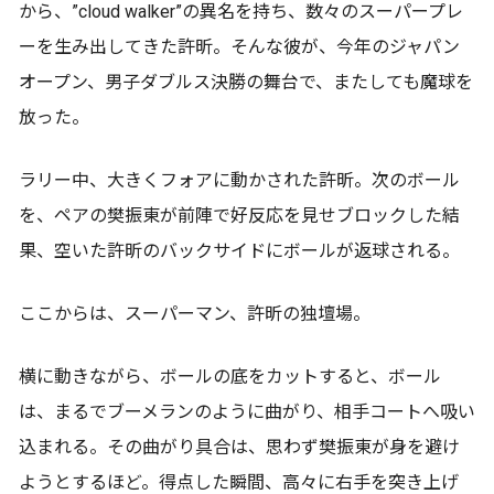
から、”cloud walker”の異名を持ち、数々のスーパープレ
ーを生み出してきた許昕。そんな彼が、今年のジャパン
オープン、男子ダブルス決勝の舞台で、またしても魔球を
放った。
ラリー中、大きくフォアに動かされた許昕。次のボール
を、ペアの樊振東が前陣で好反応を見せブロックした結
果、空いた許昕のバックサイドにボールが返球される。
ここからは、スーパーマン、許昕の独壇場。
横に動きながら、ボールの底をカットすると、ボール
は、まるでブーメランのように曲がり、相手コートへ吸い
込まれる。その曲がり具合は、思わず樊振東が身を避け
ようとするほど。得点した瞬間、高々に右手を突き上げ