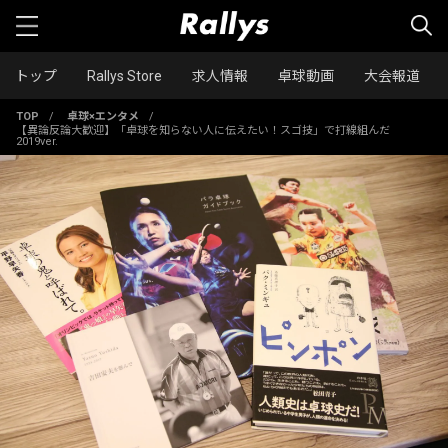
トップ
Rallys Store
求人情報
卓球動画
大会報道
TOP
/
卓球×エンタメ
/
【異論反論大歓迎】「卓球を知らない人に伝えたい！スゴ技」で打線組んだ
2019ver.