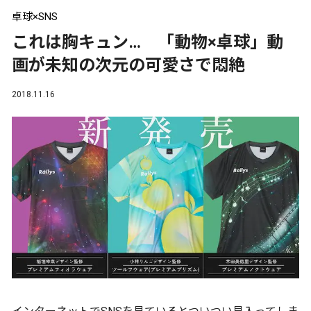
卓球×SNS
これは胸キュン… 「動物×卓球」動
画が未知の次元の可愛さで悶絶
2018.11.16