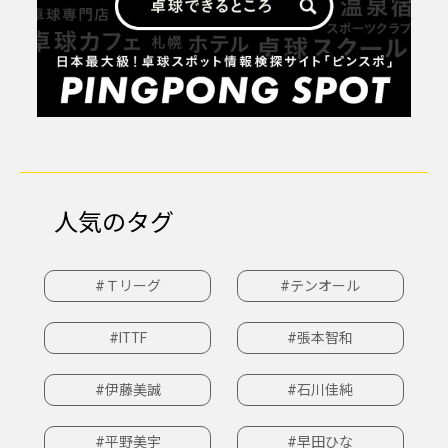
人気のタグ
#Ｔリーグ
#テンオール
#ITTF
#張本智和
#伊藤美誠
#石川佳純
#平野美宇
#早田ひな