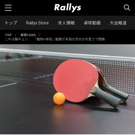
トップ
Rallys Store
求人情報
卓球動画
大会報道
TOP
/
卓球×SNS
/
これは胸キュン… 「動物×卓球」動画が未知の次元の可愛さで悶絶