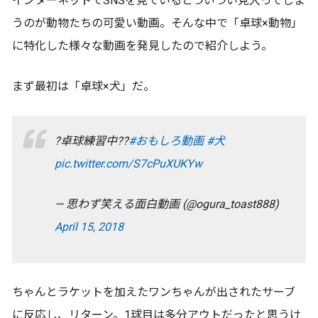
インターネットでSNSを見ているとついつい見入ってしま
うのが動物たちの可愛い動画。そんな中で「卓球×動物」
に特化した様々な動画を発見したので紹介しよう。
まず最初は「卓球×犬」だ。
?卓球練習中??
#おもしろ動画
#犬
pic.twitter.com/S7cPuXUKYw
— 思わず笑える面白動画 (@ogura_toast888)
April 15, 2018
ちゃんとラケットを加えたワンちゃんが出されたサーブ
に反応し、リターン。1球目は多分アウトだったと思うけ