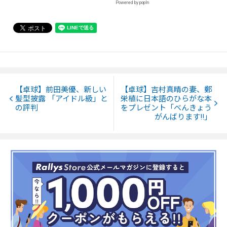
Powered by popIn
【卓球】前田美優、新しい
【卓球】吉村真晴の妻、鄭
髪型披露 「アイドル級」と
栄植に日本語のひらがな本
の評判
をプレゼント「べんきょう
がんばります!!」