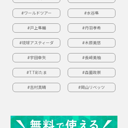
#ワールドツアー
#水谷隼
#戸上隼輔
#丹羽孝希
#琉球アスティーダ
#木原美悠
#宇田幸矢
#長﨑美柚
#T.T彩たま
#森薗政崇
#吉村真晴
#岡山リベッツ