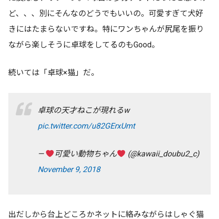
ど、、、別にそんなのどうでもいいの。可愛すぎて犬好
きにはたまらないですね。特にワンちゃんが尻尾を振り
ながら楽しそうに卓球をしてるのもGood。
続いては「卓球×猫」だ。
卓球の天才ねこが現れるw
pic.twitter.com/u82GErxUmt
—
可愛い動物ちゃん
(@kawaii_doubu2_c)
November 9, 2018
出だしから台上どころかネットに絡みながらはしゃぐ猫