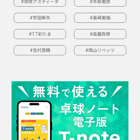
#琉球アスティーダ
#木原美悠
#宇田幸矢
#長﨑美柚
#T.T彩たま
#森薗政崇
#吉村真晴
#岡山リベッツ