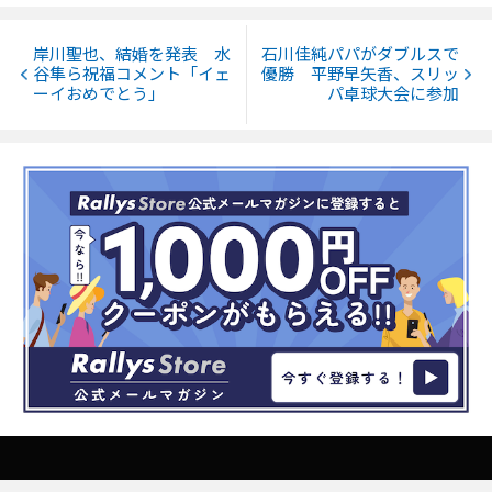
岸川聖也、結婚を発表 水
石川佳純パパがダブルスで
谷隼ら祝福コメント「イェ
優勝 平野早矢香、スリッ
ーイおめでとう」
パ卓球大会に参加