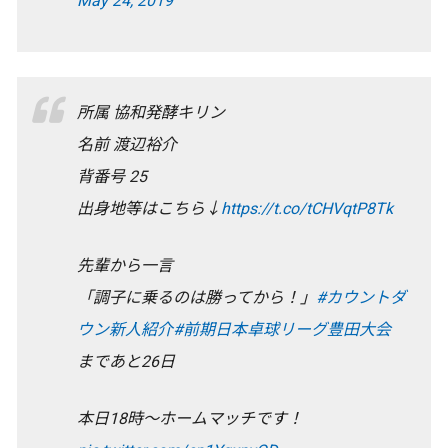
May 24, 2019
所属 協和発酵キリン
名前 渡辺裕介
背番号 25
出身地等はこちら↓
https://t.co/tCHVqtP8Tk
先輩から一言
「調子に乗るのは勝ってから！」
#カウントダ
ウン新人紹介
#前期日本卓球リーグ豊田大会
まであと26日
本日18時〜ホームマッチです！