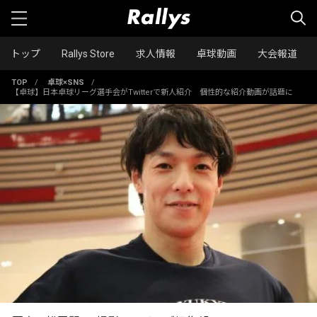
トップ
Rallys Store
求人情報
卓球動画
大会報道
TOP
/
卓球×SNS
/
【卓球】日本卓球リーグ選手会がTwitterで新人紹介 個性的な紹介動画が話題に