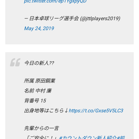
pic.twitter.com/ep1YgxpyQD
— 日本卓球リーグ選手会 (@jttlplayers2019)
May 24, 2019
今日の新人??
所属 原田鋼業
名前 中村 廉
背番号 15
出身地等はこちら↓
https://t.co/Gxse5V5LC3
先輩からの一言
「ご安全に！」
#カウントダウン新人紹介
#前