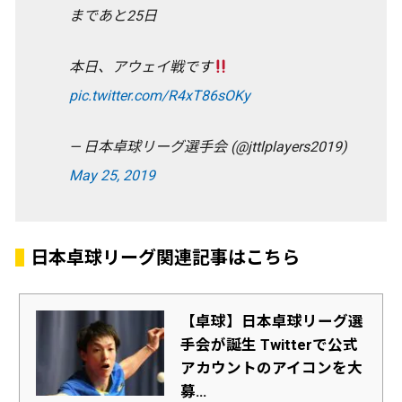
まであと25日
本日、アウェイ戦です
pic.twitter.com/R4xT86sOKy
— 日本卓球リーグ選手会 (@jttlplayers2019)
May 25, 2019
日本卓球リーグ関連記事はこちら
【卓球】日本卓球リーグ選
手会が誕生 Twitterで公式
アカウントのアイコンを大
募...