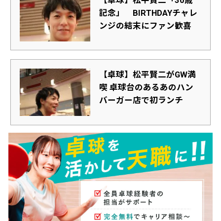
【卓球】松平賢二「30歳
記念」 BIRTHDAYチャレ
ンジの結末にファン歓喜
【卓球】松平賢二がGW満
喫 卓球台のあるあのハン
バーガー店で初ランチ