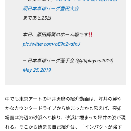
期日本卓球リーグ豊田大会
まであと25日
本日、原田鋼業のホーム戦です
pic.twitter.com/oE9n2vdfnJ
— 日本卓球リーグ選手会 (@jttlplayers2019)
May 25, 2019
中でも東京アートの坪井勇磨の紹介動画は、坪井の鮮や
かなカウンタードライブから始まったかと思えば、突如
場面は海辺の砂浜へと移り、砂浜に埋まった坪井の姿が現
れる。そこから始まる自己紹介は、「インパクトが強す