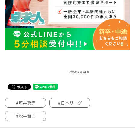
Powered by popIn
#坪井勇磨
#日本リーグ
#松平賢二