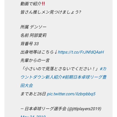
動画で紹介
皆さん推しメン見つけましょう?
所属 デンソー
名前 阿部愛莉
背番号 33
出身地等はこちら↓
https://t.co/FrJNfdQAaH
先輩からの一言
「小さいので見落とさないでください！」
#カ
ウントダウン新人紹介
#前期日本卓球リーグ豊
田大会
まであと26日
pic.twitter.com/ilzbrpbbq5
— 日本卓球リーグ選手会 (@jttlplayers2019)