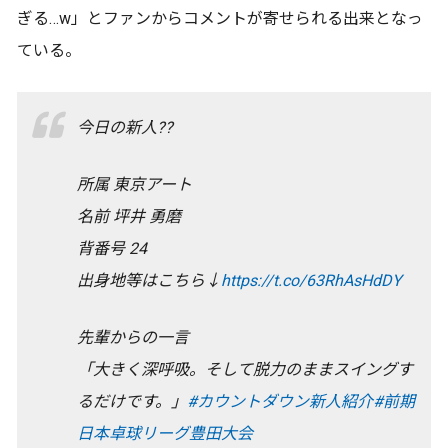
ぎる…w」とファンからコメントが寄せられる出来となっ
ている。
今日の新人??
所属 東京アート
名前 坪井 勇磨
背番号 24
出身地等はこちら↓
https://t.co/63RhAsHdDY
先輩からの一言
「大きく深呼吸。そして脱力のままスイングす
るだけです。」
#カウントダウン新人紹介
#前期
日本卓球リーグ豊田大会