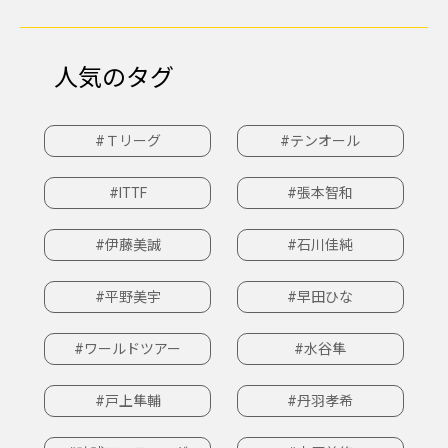
人気のタグ
#Ｔリーグ
#テンオール
#ITTF
#張本智和
#伊藤美誠
#石川佳純
#平野美宇
#早田ひな
#ワールドツアー
#水谷隼
#戸上隼輔
#丹羽孝希