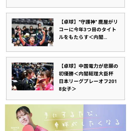
【卓球】"守護神" 鹿屋がリ
コーに今年3つ目のタイト
ルをもたらす＜内閣...
【卓球】中国電力が悲願の
初優勝＜内閣総理大臣杯
日本リーグプレーオフ201
8女子＞