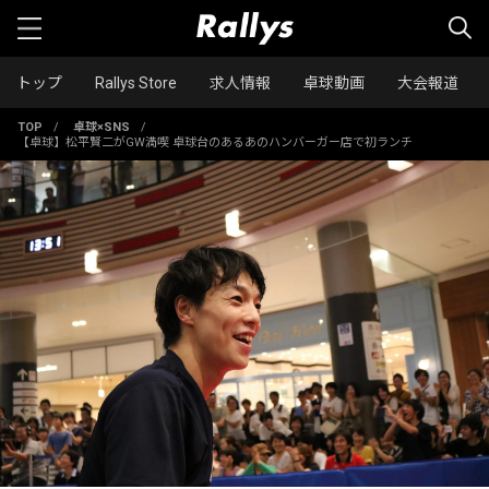
トップ
Rallys Store
求人情報
卓球動画
大会報道
TOP
/
卓球×SNS
/
【卓球】松平賢二がGW満喫 卓球台のあるあのハンバーガー店で初ランチ