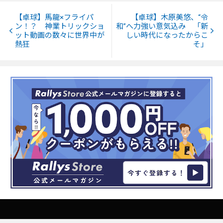
【卓球】馬龍×フライパ
【卓球】木原美悠、“令
ン！？ 神業トリックショ
和”へ力強い意気込み 「新
ット動画の数々に世界中が
しい時代になったからこ
熱狂
そ」