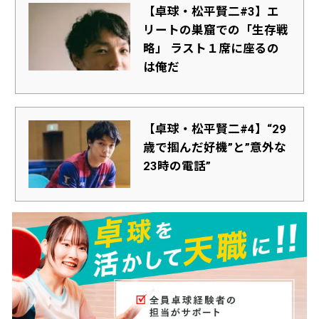
【卓球・松平賢二#3】エ
リートの巣窟での「生存戦
略」 ラスト１席に座るの
は俺だ
【卓球・松平賢二#4】“29
歳で掴んだ好機”と”意外な
23時の電話”