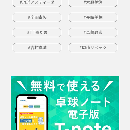
#琉球アスティーダ
#木原美悠
#宇田幸矢
#長﨑美柚
#T.T彩たま
#森薗政崇
#吉村真晴
#岡山リベッツ