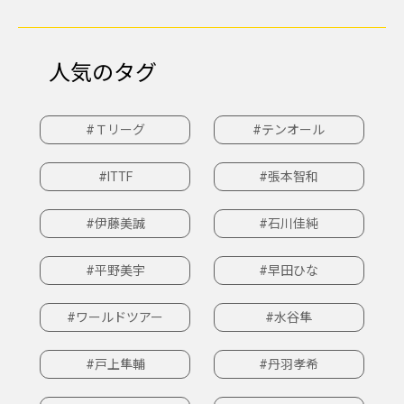
人気のタグ
#Ｔリーグ
#テンオール
#ITTF
#張本智和
#伊藤美誠
#石川佳純
#平野美宇
#早田ひな
#ワールドツアー
#水谷隼
#戸上隼輔
#丹羽孝希