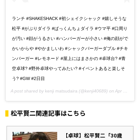
ランチ #SHAKESHACK #初シェイクシャック #嬉しそうな
松平 #がぶりダイラ #ぱっくんちょダイラ #ウマ平 #口周り
が汚い #顔がうるさい #ハンバーガーが小さい #俺の顔がで
かいからや #やかましいわ #シャックバーガーダブル #チキ
ンバーガー #レモネード #屋上にはまさかの #卓球台? #青
空卓球? #野外卓球やってみたい? #イベントあると楽しそ
う? #GW #2日目
A post shared by
kenji matsudaira
(@kenji40689) on
Apr 28, 2019 at 12:13am PDT
松平賢二関連記事はこちら
【卓球】松平賢二「30歳