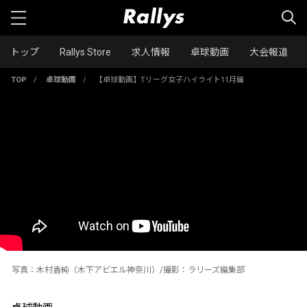
トップ
Rallys Store
求人情報
卓球動画
大会報道
TOP
/
卓球動画
/
【卓球動画】Tリーグ女子ハイライト11月編
写真：木村香純（木下アビエル神奈川）/撮影：ラリーズ編集部