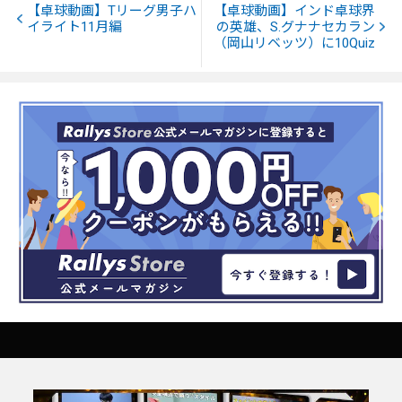
【卓球動画】Tリーグ男子ハ
【卓球動画】インド卓球界
イライト11月編
の英雄、S.グナナセカラン
（岡山リベッツ）に10Quiz