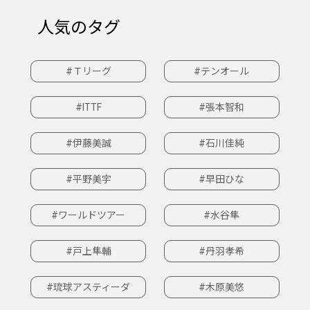
人気のタグ
#Ｔリーグ
#テンオール
#ITTF
#張本智和
#伊藤美誠
#石川佳純
#平野美宇
#早田ひな
#ワールドツアー
#水谷隼
#戸上隼輔
#丹羽孝希
#琉球アスティーダ
#木原美悠