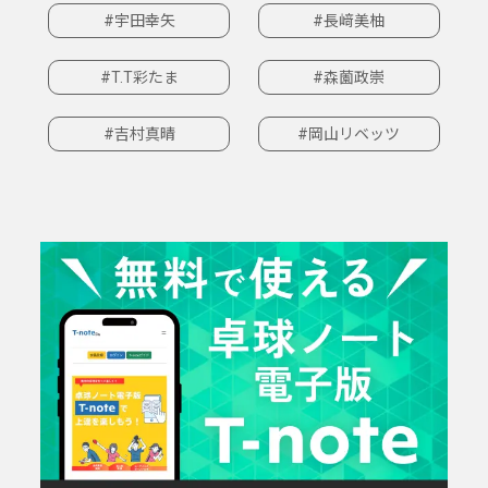
#宇田幸矢
#長﨑美柚
#T.T彩たま
#森薗政崇
#吉村真晴
#岡山リベッツ