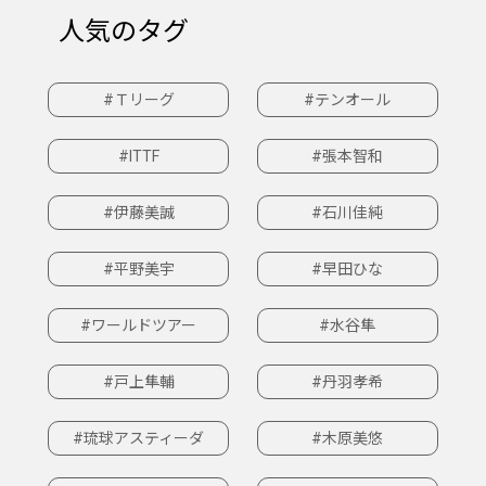
人気のタグ
#Ｔリーグ
#テンオール
#ITTF
#張本智和
#伊藤美誠
#石川佳純
#平野美宇
#早田ひな
#ワールドツアー
#水谷隼
#戸上隼輔
#丹羽孝希
#琉球アスティーダ
#木原美悠