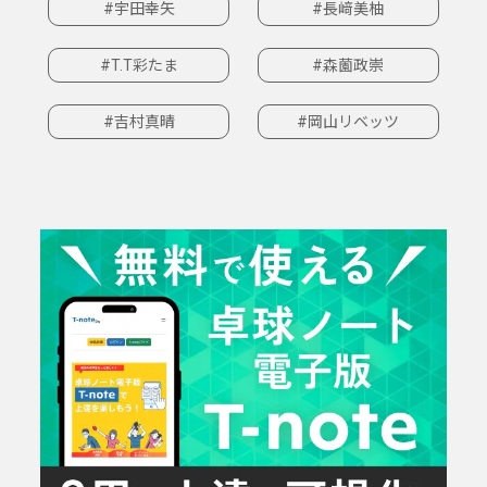
#宇田幸矢
#長﨑美柚
#T.T彩たま
#森薗政崇
#吉村真晴
#岡山リベッツ