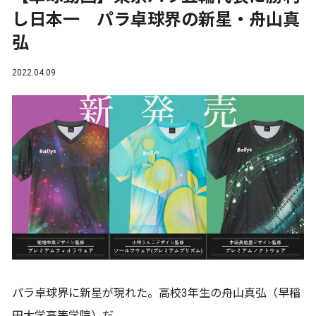
し日本一 パラ卓球界の新星・舟山真
弘
2022.04.09
パラ卓球界に新星が現れた。高校3年生の舟山真弘（早稲
田大学高等学院）だ。