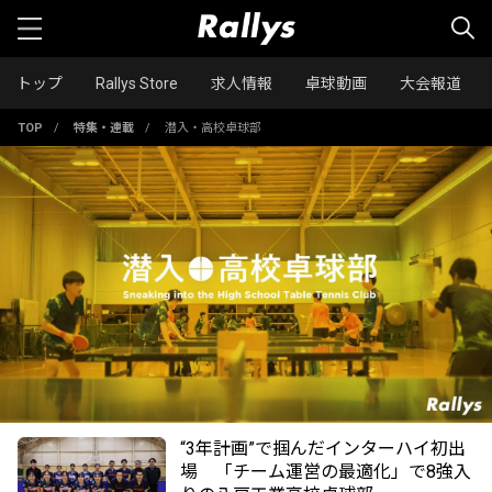
トップ
Rallys Store
求人情報
卓球動画
大会報道
TOP
/
特集・連載
/
潜入・高校卓球部
“3年計画”で掴んだインターハイ初出
場 「チーム運営の最適化」で8強入