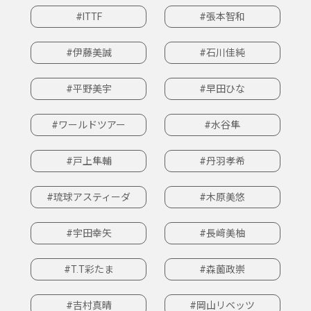
#ITTF
#張本智和
#伊藤美誠
#石川佳純
#平野美宇
#早田ひな
#ワールドツアー
#水谷隼
#戸上隼輔
#丹羽孝希
#琉球アスティーダ
#木原美悠
#宇田幸矢
#長﨑美柚
#T.T彩たま
#森薗政崇
#吉村真晴
#岡山リベッツ