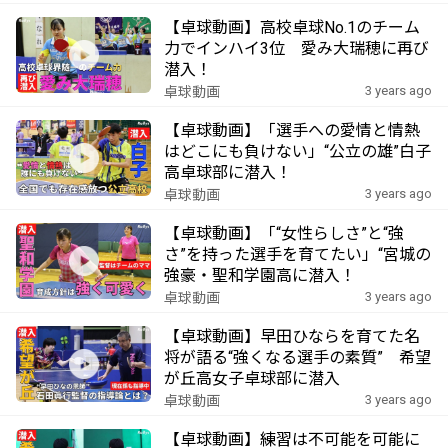
【卓球動画】高校卓球No.1のチーム
力でインハイ3位 愛み大瑞穂に再び
潜入！
3 years ago
卓球動画
【卓球動画】「選手への愛情と情熱
はどこにも負けない」“公立の雄”白子
高卓球部に潜入！
3 years ago
卓球動画
【卓球動画】「“女性らしさ”と“強
さ”を持った選手を育てたい」“宮城の
強豪・聖和学園高に潜入！
3 years ago
卓球動画
【卓球動画】早田ひならを育てた名
将が語る“強くなる選手の素質” 希望
が丘高女子卓球部に潜入
3 years ago
卓球動画
【卓球動画】練習は不可能を可能に