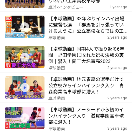
りの八戸工業高校卓球部
1 year ago
卓球×インタビュー
【卓球動画】33年ぶりインハイ出場
に監督も涙 「群馬を引っ張ってい
けるように」公立高校ならではの工
夫で全国でも1勝 沼田高校卓球部に
2 years ago
卓球動画
潜入！
【卓球動画】同期4人で振り返る6年
間 野田学園に敗れた選抜決勝の裏
側｜潜入！愛工大名電高2023
2 years ago
卓球動画
【卓球動画】地元青森の選手だけで
公立校からインハイランク入り 青
森商業高卓球部に潜入！
2 years ago
卓球動画
【卓球動画】ノーシードから初のイ
ンハイランク入り 滋賀学園高卓球
部に潜入！
3 years ago
卓球動画