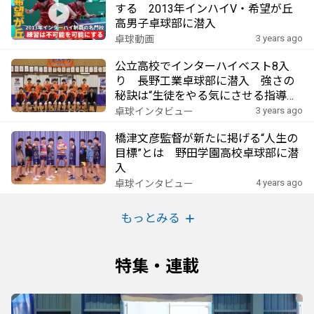
する 2013年インハイV・希望が丘
高男子卓球部に潜入
3 years ago
卓球動画
公立高校でインターハイベスト8入
り 長野工業卓球部に潜入 強さの
秘訣は“生徒をやる気にさせる指導方
法”
3 years ago
卓球インタビュー
橋津文彦監督が新たに掲げる“人生の
目標”とは 野田学園高校卓球部に潜
入
4 years ago
卓球インタビュー
もっとみる
特集・連載