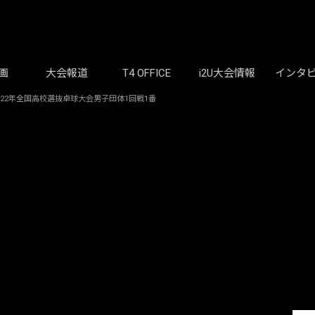
画
大会報道
T4 OFFICE
i2U大会情報
インタ
2022年全国高校選抜卓球大会男子団体1回戦1番