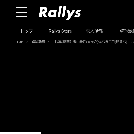
トップ
Rallys Store
求人情報
卓球動
TOP
/
卓球動画
/
【卓球動画】青山貴洋(育英高)vs高橋拓己(明豊高)｜