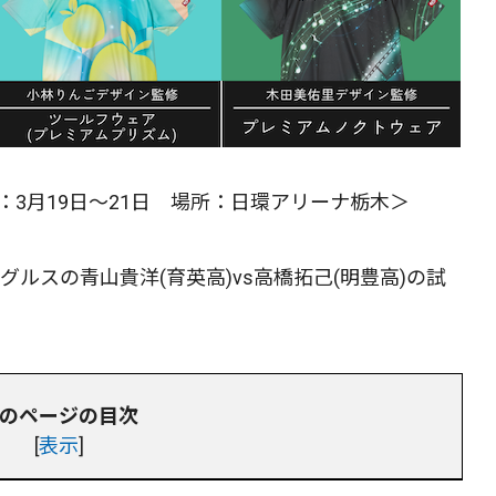
：3月19日〜21日 場所：日環アリーナ栃木＞
グルスの青山貴洋(育英高)vs高橋拓己(明豊高)の試
のページの目次
[
表示
]