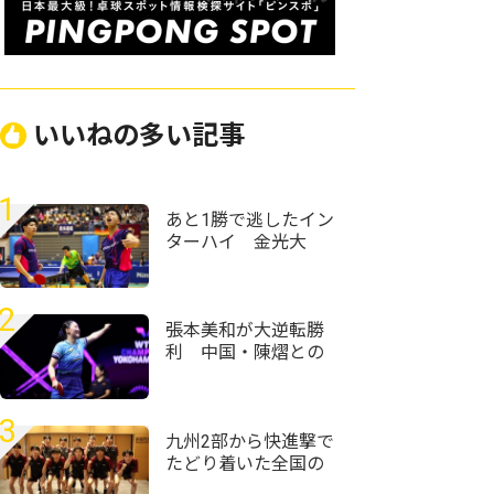
いいねの多い記事
1
あと1勝で逃したイン
ターハイ 金光大
阪・松井九十九/千原
史大ペアが“引退試
合”で残した足跡＜卓
2
球・近畿高校選手権
張本美和が大逆転勝
2026＞
利 中国・陳熠との
激闘制し準々決勝へ
＜卓球・WTTチャン
ピオンズ横浜2026＞
3
九州2部から快進撃で
たどり着いた全国の
舞台「次は九州1部で