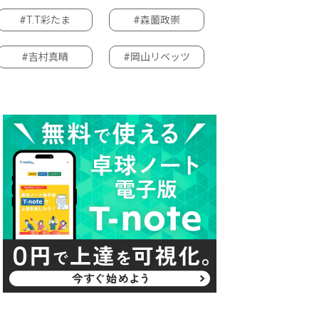
#T.T彩たま
#森薗政崇
#吉村真晴
#岡山リベッツ