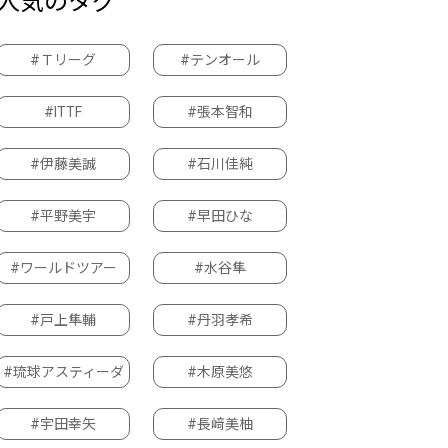
人気のタグ
#Ｔリーグ
#テンオール
#ITTF
#張本智和
#伊藤美誠
#石川佳純
#平野美宇
#早田ひな
#ワールドツアー
#水谷隼
#戸上隼輔
#丹羽孝希
#琉球アスティーダ
#木原美悠
#宇田幸矢
#長﨑美柚