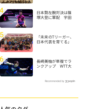
優勝を」＜卓球・イ
ンカレ2026＞
4
日本勢左腕対決は篠
塚大登に軍配 宇田
幸矢相手にフルゲー
ムの激闘制す＜卓
球・WTTチャンピオ
5
ンズ横浜2026＞
「未来のTリーガー、
日本代表を育てる」
カグヤガールズ、ク
ラウドファンディン
グを開始
6
長﨑美柚が単複でラ
ンクアップ WTT大
会8強の赤江夏星は6
ランクアップ｜卓球
女子世界ランキング
Recommended by
（2026年第31週）