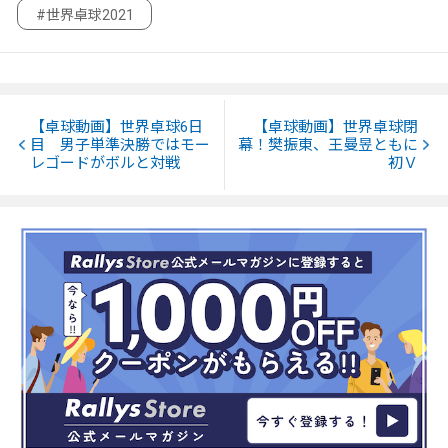
#世界卓球2021
【卓球動画】世界卓球6日
【卓球動画】世界卓球閉
目 男子単準決勝ではモー
幕！樊振東、王曼昱ともに
レゴードがボルと対戦
初Ｖ