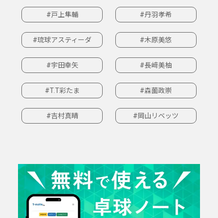
#戸上隼輔
#丹羽孝希
#琉球アスティーダ
#木原美悠
#宇田幸矢
#長﨑美柚
#T.T彩たま
#森薗政崇
#吉村真晴
#岡山リベッツ