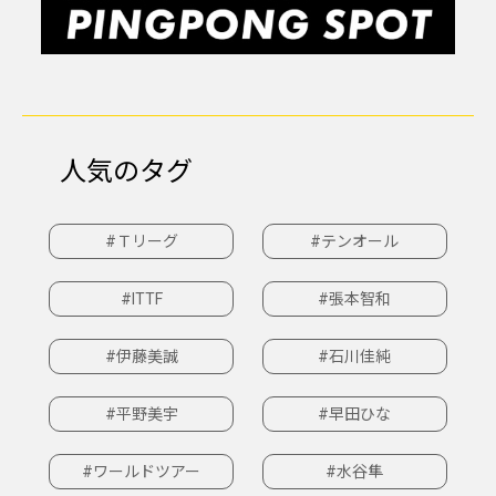
人気のタグ
#Ｔリーグ
#テンオール
#ITTF
#張本智和
#伊藤美誠
#石川佳純
#平野美宇
#早田ひな
#ワールドツアー
#水谷隼