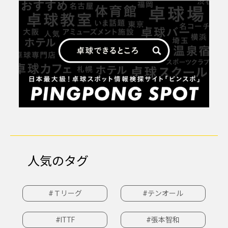
人気のタグ
#Ｔリーグ
#テンオール
#ITTF
#張本智和