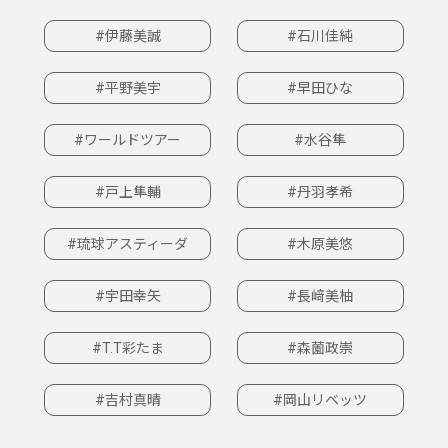
#伊藤美誠
#石川佳純
#平野美宇
#早田ひな
#ワールドツアー
#水谷隼
#戸上隼輔
#丹羽孝希
#琉球アスティーダ
#木原美悠
#宇田幸矢
#長﨑美柚
#T.T彩たま
#森薗政崇
#吉村真晴
#岡山リベッツ