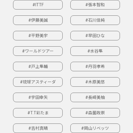
#ITTF
#張本智和
#伊藤美誠
#石川佳純
#平野美宇
#早田ひな
#ワールドツアー
#水谷隼
#戸上隼輔
#丹羽孝希
#琉球アスティーダ
#木原美悠
#宇田幸矢
#長﨑美柚
#T.T彩たま
#森薗政崇
#吉村真晴
#岡山リベッツ