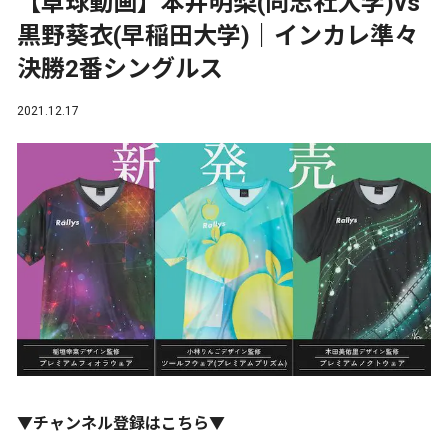
【卓球動画】本井明梨(同志社大学)vs
黒野葵衣(早稲田大学)｜インカレ準々
決勝2番シングルス
2021.12.17
▼チャンネル登録はこちら▼