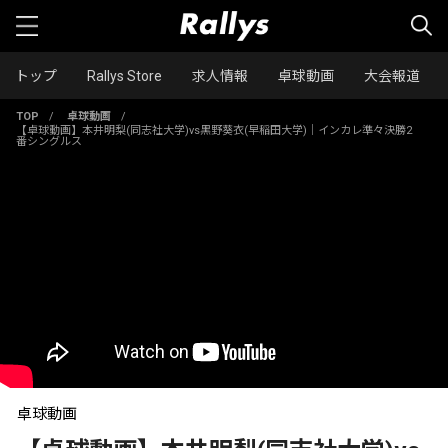
トップ
Rallys Store
求人情報
卓球動画
大会報道
TOP
/
卓球動画
/
【卓球動画】本井明梨(同志社大学)vs黒野葵衣(早稲田大学)｜インカレ準々決勝2
番シングルス
卓球動画