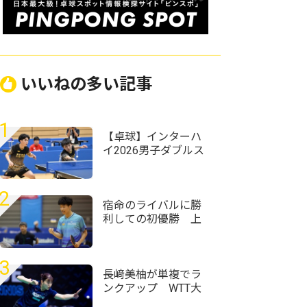
いいねの多い記事
1
【卓球】インターハ
イ2026男子ダブルス
の組み合わせ決定
野田学園・岩井田駿
斗/中野琥珀ペアが第
2
1シードに
宿命のライバルに勝
利しての初優勝 上
宮・服部圭吾「気合
で勝とうかなと」＜
卓球・近畿高校選手
3
権2026/男子シングル
長﨑美柚が単複でラ
ス＞
ンクアップ WTT大
会8強の赤江夏星は6