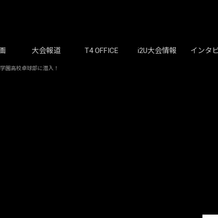
画
大会報道
T4 OFFICE
i2U大会情報
インタ
践学園高校卓球部に潜入！