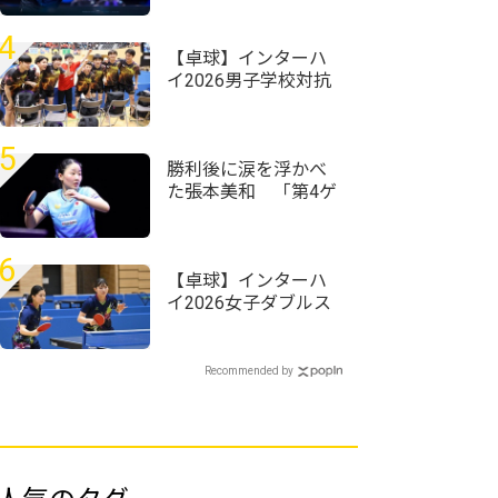
ランクアップ｜卓球
女子世界ランキング
4
（2026年第31週）
【卓球】インターハ
イ2026男子学校対抗
の組み合わせ決定
野田学園高校は前回
王者として迎える夏
5
勝利後に涙を浮かべ
た張本美和 「第4ゲ
ームでもう終わった
と思った」＜卓球・
WTTチャンピオンズ
6
横浜2026＞
【卓球】インターハ
イ2026女子ダブルス
の組み合わせ決定
星槎横浜・牧野美玲/
櫻井花ペアが第1シー
Recommended by
ドで最後の夏を迎え
る