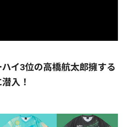
ーハイ3位の高橋航太郎擁する
に潜入！