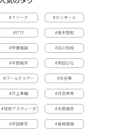
人気のタグ
#Ｔリーグ
#テンオール
#ITTF
#張本智和
#伊藤美誠
#石川佳純
#平野美宇
#早田ひな
#ワールドツアー
#水谷隼
#戸上隼輔
#丹羽孝希
#琉球アスティーダ
#木原美悠
#宇田幸矢
#長﨑美柚