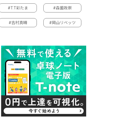
#T.T彩たま
#森薗政崇
#吉村真晴
#岡山リベッツ