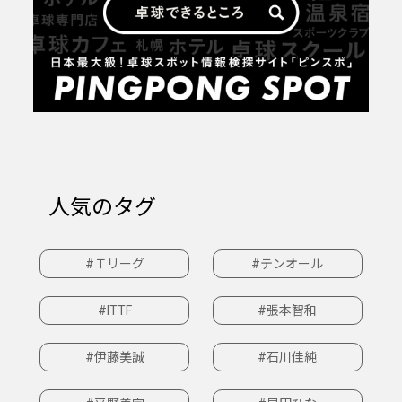
人気のタグ
#Ｔリーグ
#テンオール
#ITTF
#張本智和
#伊藤美誠
#石川佳純