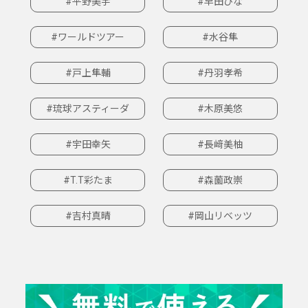
#平野美宇
#早田ひな
#ワールドツアー
#水谷隼
#戸上隼輔
#丹羽孝希
#琉球アスティーダ
#木原美悠
#宇田幸矢
#長﨑美柚
#T.T彩たま
#森薗政崇
#吉村真晴
#岡山リベッツ