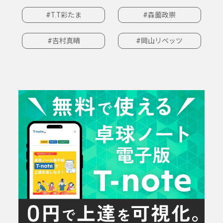
#T.T彩たま
#森薗政崇
#吉村真晴
#岡山リベッツ