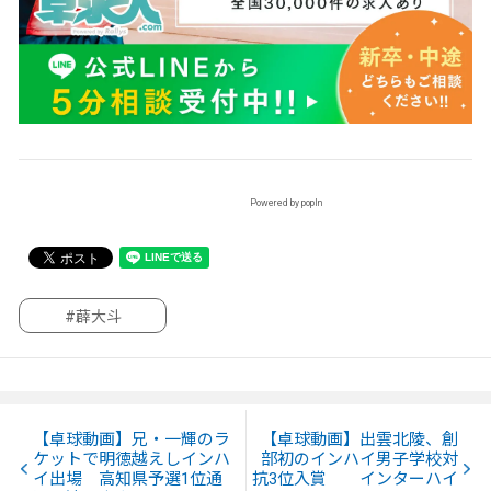
Powered by popIn
#薜大斗
【卓球動画】兄・一輝のラ
【卓球動画】出雲北陵、創
ケットで明徳越えしインハ
部初のインハイ男子学校対
イ出場 高知県予選1位通
抗3位入賞 インターハイ