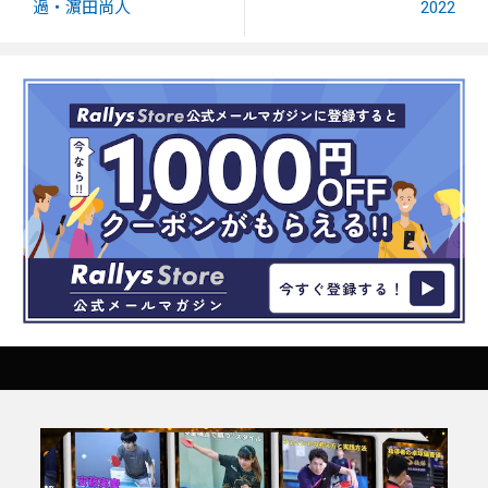
過・濵田尚人
2022