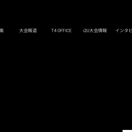
画
大会報道
T4 OFFICE
i2U大会情報
インタ