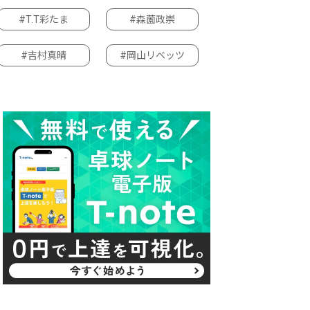
#T.T彩たま
#森薗政崇
#吉村真晴
#岡山リベッツ