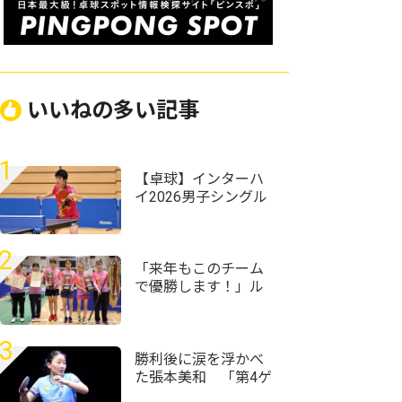
いいねの多い記事
1
【卓球】インターハ
イ2026男子シングル
スの組み合わせ決
定 昨年準Vの星槎横
浜・伊藤佑太が第1シ
2
ードに
「来年もこのチーム
で優勝します！」ル
ネサンス大阪が女子
団体初優勝＜第59回
全国高等学校定時制
3
通信制卓球大会＞
勝利後に涙を浮かべ
た張本美和 「第4ゲ
ームでもう終わった