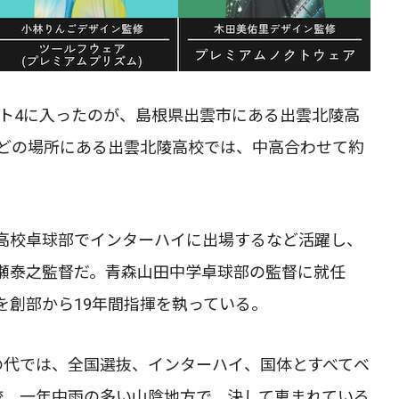
スト4に入ったのが、島根県出雲市にある出雲北陵高
ほどの場所にある出雲北陵高校では、中高合わせて約
高校卓球部でインターハイに出場するなど活躍し、
瀬泰之監督だ。青森山田中学卓球部の監督に就任
を創部から19年間指揮を執っている。
の代では、全国選抜、インターハイ、国体とすべてベ
校。一年中雨の多い山陰地方で、決して恵まれている