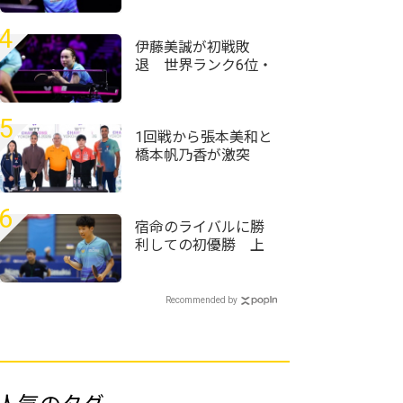
と思った」＜卓球・
WTTチャンピオンズ
4
横浜2026＞
伊藤美誠が初戦敗
退 世界ランク6位・
王藝迪に惜敗＜卓
球・WTTチャンピオ
ンズ横浜2026＞
5
1回戦から張本美和と
橋本帆乃香が激突
張本智和も参加のド
ローセレモニーが実
施＜卓球・WTTチャ
6
ンピオンズ横浜2026
宿命のライバルに勝
＞
利しての初優勝 上
宮・服部圭吾「気合
で勝とうかなと」＜
卓球・近畿高校選手
Recommended by
権2026/男子シングル
ス＞