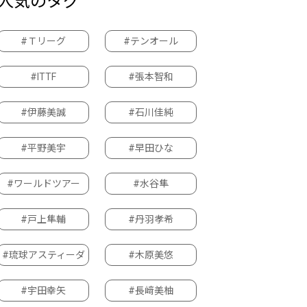
人気のタグ
#Ｔリーグ
#テンオール
#ITTF
#張本智和
#伊藤美誠
#石川佳純
#平野美宇
#早田ひな
#ワールドツアー
#水谷隼
#戸上隼輔
#丹羽孝希
#琉球アスティーダ
#木原美悠
#宇田幸矢
#長﨑美柚