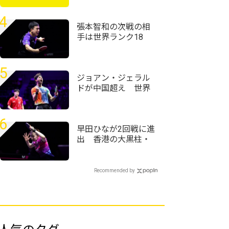
機会です。「営業プロ
モーション職」募集
4
開始！
張本智和の次戦の相
手は世界ランク18
位・向鵬に USスマ
ッシュ快進撃のシド
レンコ破る＜卓球・
5
WTTチャンピオンズ
ジョアン・ジェラル
横浜2026＞
ドが中国超え 世界
ランク12位・温瑞博
を破る＜卓球・WTT
チャンピオンズ横浜
6
2026＞
早田ひなが2回戦に進
出 香港の大黒柱・
杜凱琹に白星＜卓
球・WTTチャンピオ
ンズ横浜2026＞
Recommended by