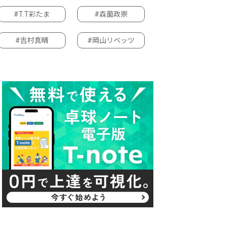
#T.T彩たま
#森薗政崇
#吉村真晴
#岡山リベッツ