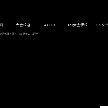
画
大会報道
T4 OFFICE
i2U大会情報
インタ
監督が語る強くなる選手の共通点