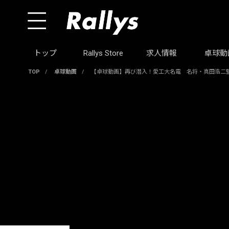
トップ
Rallys Store
求人情報
卓球動
TOP
/
卓球動画
/
【卓球動画】再び潜入！愛工大名電 名将・真田浩二