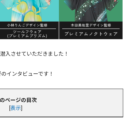
部に潜入させていただきました！
督のインタビューです！
のページの目次
[
表示
]