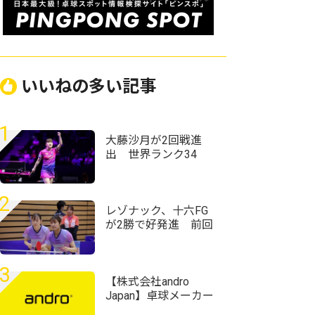
いいねの多い記事
1
大藤沙月が2回戦進
出 世界ランク34
位・ウェールズ選手
との激しいラリー戦
制す＜卓球・WTTチ
2
ャンピオンズ横浜
レゾナック、十六FG
2026＞
が2勝で好発進 前回
王者・デンソーも白
星スタート＜第76回
全日本実業団卓球選
3
手権大会＞
【株式会社andro
Japan】卓球メーカー
で働ける大変珍しい