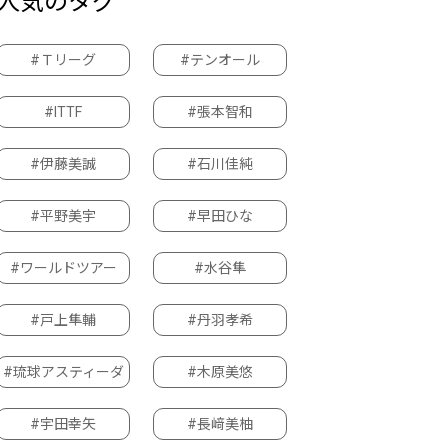
人気のタグ
#Ｔリーグ
#テンオール
#ITTF
#張本智和
#伊藤美誠
#石川佳純
#平野美宇
#早田ひな
#ワールドツアー
#水谷隼
#戸上隼輔
#丹羽孝希
#琉球アスティーダ
#木原美悠
#宇田幸矢
#長﨑美柚