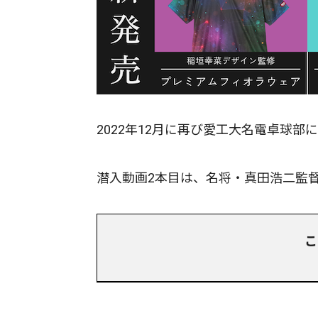
2022年12月に再び愛工大名電卓球
潜入動画2本目は、名将・真田浩二監
こ