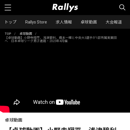
トップ
Rallys Store
求人情報
卓球動画
大会報道
TOP
/
卓球動画
/
【卓球動画】小野寺翔平、浅津碧利、橋本一輝と中央大3選手が1部所属実業団
へ 日本卓球リーグ男子進路・2023年4月編
卓球動画