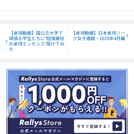
【卓球動画】国公立大学で
【卓球動画】日本卓球リー
頑張る学生たちに“超強豪校
グ女子進路・2023年4月編
の卓球エッセンス”授けてみ
た