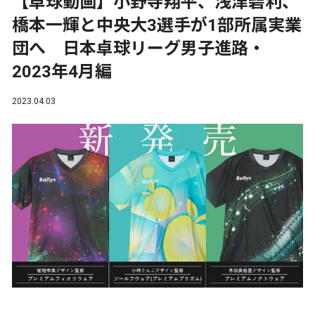
【卓球動画】小野寺翔平、浅津碧利、
橋本一輝と中央大3選手が1部所属実業
団へ 日本卓球リーグ男子進路・
2023年4月編
2023.04.03