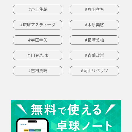
#戸上隼輔
#丹羽孝希
#琉球アスティーダ
#木原美悠
#宇田幸矢
#長﨑美柚
#T.T彩たま
#森薗政崇
#吉村真晴
#岡山リベッツ