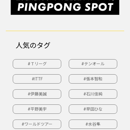
人気のタグ
#Ｔリーグ
#テンオール
#ITTF
#張本智和
#伊藤美誠
#石川佳純
#平野美宇
#早田ひな
#ワールドツアー
#水谷隼