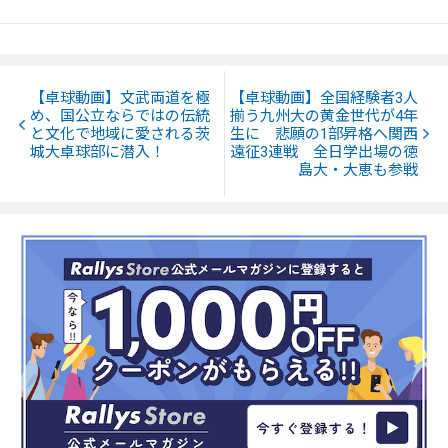
【卓球動画】文武両道を極
【卓球動画】全国経験者3人
め、国公立ならではの伝統
揃う九州大の黄金世代が4年
と文化で地域に愛される茨
生に 悲願の1部昇格へ関西
城大卓球部に潜入！
遠征3連戦 全日学出場の徳
島大・大恵も参戦