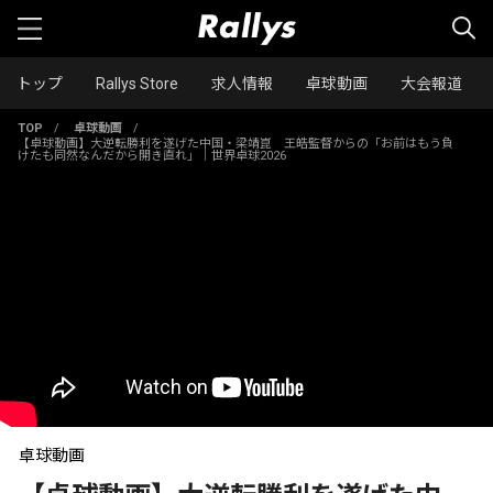
トップ
Rallys Store
求人情報
卓球動画
大会報道
TOP
/
卓球動画
/
【卓球動画】大逆転勝利を遂げた中国・梁靖崑 王皓監督からの「お前はもう負
けたも同然なんだから開き直れ」｜世界卓球2026
卓球動画