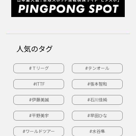
人気のタグ
#Ｔリーグ
#テンオール
#ITTF
#張本智和
#伊藤美誠
#石川佳純
#平野美宇
#早田ひな
#ワールドツアー
#水谷隼