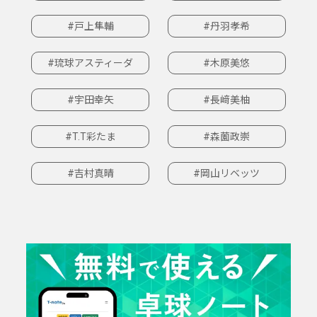
#戸上隼輔
#丹羽孝希
#琉球アスティーダ
#木原美悠
#宇田幸矢
#長﨑美柚
#T.T彩たま
#森薗政崇
#吉村真晴
#岡山リベッツ