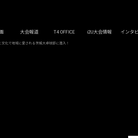
画
大会報道
T4 OFFICE
i2U大会情報
インタ
と文化で地域に愛される茨城大卓球部に潜入！