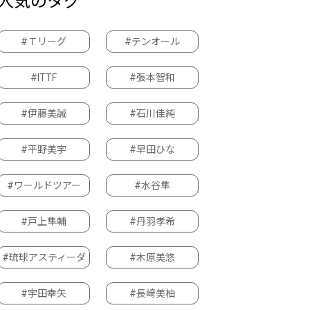
人気のタグ
#Ｔリーグ
#テンオール
#ITTF
#張本智和
#伊藤美誠
#石川佳純
#平野美宇
#早田ひな
#ワールドツアー
#水谷隼
#戸上隼輔
#丹羽孝希
#琉球アスティーダ
#木原美悠
#宇田幸矢
#長﨑美柚