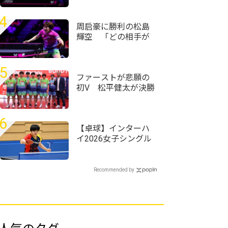
戻ってきている」＜
卓球・WTTチャンピ
4
オンズ横浜2026＞
周启豪に勝利の松島
輝空 「どの相手が
来ても自分のプレー
ができれば勝てる」
＜卓球・WTTチャン
5
ピオンズ横浜2026＞
ファーストが悲願の
初V 松平健太が決勝
点挙げ前回王者・協
和キリン破る＜第76
回全日本実業団卓球
6
選手権大会＞
【卓球】インターハ
イ2026女子シングル
スの組み合わせ決
定 第1シードには四
天王寺・髙森愛央が
Recommended by
入る