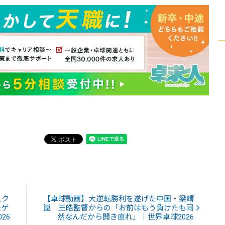
スク
【卓球動画】大逆転勝利を遂げた中国・梁靖
たゲ
崑 王皓監督からの「お前はもう負けたも同
26
然なんだから開き直れ」｜世界卓球2026