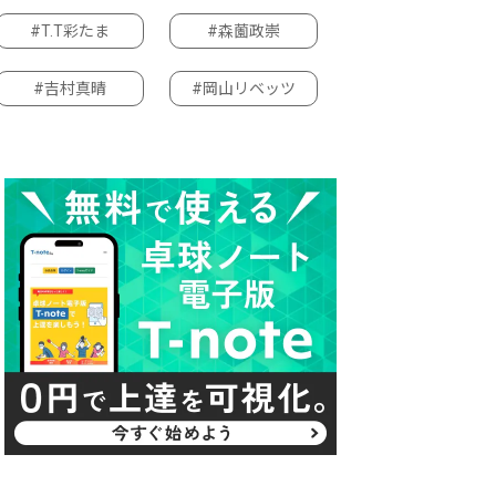
#T.T彩たま
#森薗政崇
#吉村真晴
#岡山リベッツ