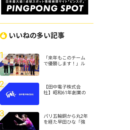
いいねの多い記事
1
「来年もこのチーム
で優勝します！」ル
ネサンス大阪が女子
団体初優勝＜第59回
全国高等学校定時制
2
通信制卓球大会＞
【田中電子株式会
社】昭和61年創業の
老舗企業で、面接で
社長と卓球対決!?充実
の研修環境です。「ス
3
マホアドバイザー
パリ五輪銅から丸2年
職」募集開始！
を経た早田ひな「強
かったときの感覚が