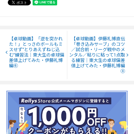
【卓球動画】「逆を突かれ
【卓球動画】伊藤礼博直伝
た！」とっさのボールもミ
「巻き込みサーブ」のコツ
スせず“とりあえずねじ込
／試合前・リーグ戦中のメ
む”練習法｜東大生の卓球偏
ンタル／粘りに粘って1点取
差値上げてみた・伊藤礼博
る練習｜東大生の卓球偏差
編⑥
値上げてみた・伊藤礼博編
⑧