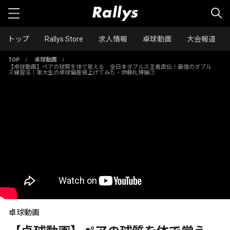
トップ
Rallys Store
求人情報
卓球動画
大会報道
TOP
/
卓球動画
/
【卓球動画】ペアの球質を体で覚える 全日本ダブルス王者直伝！最強のダブル
ス練習法｜東大生の卓球偏差値上げてみた・伊藤礼博編⑦
卓球動画