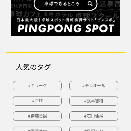
人気のタグ
#Ｔリーグ
#テンオール
#ITTF
#張本智和
#伊藤美誠
#石川佳純