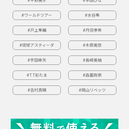
#平野美宇
#早田ひな
#ワールドツアー
#水谷隼
#戸上隼輔
#丹羽孝希
#琉球アスティーダ
#木原美悠
#宇田幸矢
#長﨑美柚
#T.T彩たま
#森薗政崇
#吉村真晴
#岡山リベッツ