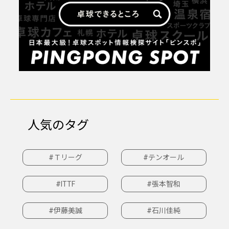
人気のタグ
#Ｔリーグ
#テンオール
#ITTF
#張本智和
#伊藤美誠
#石川佳純