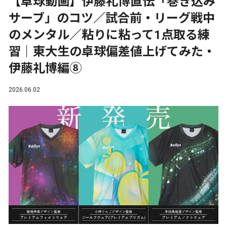
【卓球動画】伊藤礼博直伝「巻き込み
サーブ」のコツ／試合前・リーグ戦中
のメンタル／粘りに粘って1点取る練
習｜東大生の卓球偏差値上げてみた・
伊藤礼博編⑧
2026.06.02