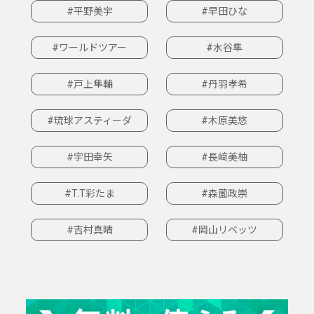
#平野美宇
#早田ひな
#ワールドツアー
#水谷隼
#戸上隼輔
#丹羽孝希
#琉球アスティーダ
#木原美悠
#宇田幸矢
#長﨑美柚
#T.T彩たま
#森薗政崇
#吉村真晴
#岡山リベッツ