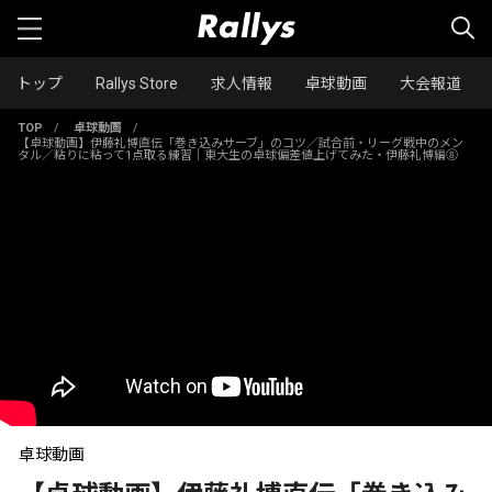
トップ
Rallys Store
求人情報
卓球動画
大会報道
TOP
/
卓球動画
/
【卓球動画】伊藤礼博直伝「巻き込みサーブ」のコツ／試合前・リーグ戦中のメン
タル／粘りに粘って1点取る練習｜東大生の卓球偏差値上げてみた・伊藤礼博編⑧
卓球動画