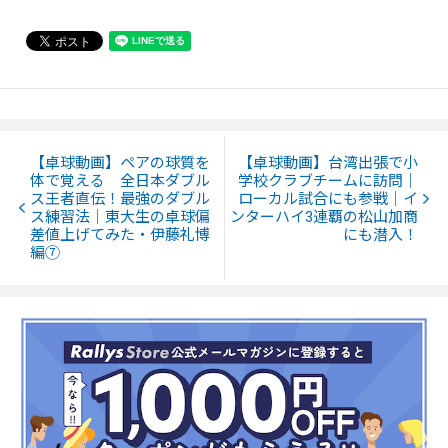
【卓球動画】ペアの球質を
【卓球動画】台湾出張で小
体で覚える 全日本ダブル
学校クラブチームに訪問｜
ス王者直伝！最強のダブル
ローカル試合にも参戦｜イ
ス練習法｜東大生の卓球偏
ンターハイ3連覇の松山加商
差値上げてみた・伊藤礼博
にも潜入！
編⑦