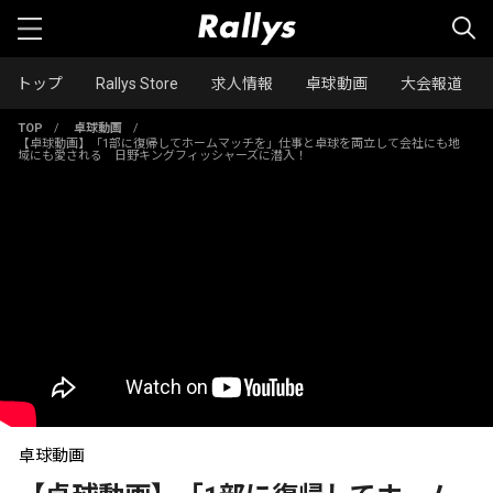
トップ
Rallys Store
求人情報
卓球動画
大会報道
TOP
/
卓球動画
/
【卓球動画】「1部に復帰してホームマッチを」仕事と卓球を両立して会社にも地
域にも愛される 日野キングフィッシャーズに潜入！
卓球動画