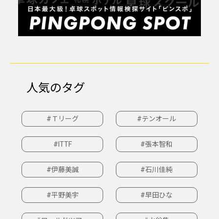
人気のタグ
#Ｔリーグ
#テンオール
#ITTF
#張本智和
#伊藤美誠
#石川佳純
#平野美宇
#早田ひな