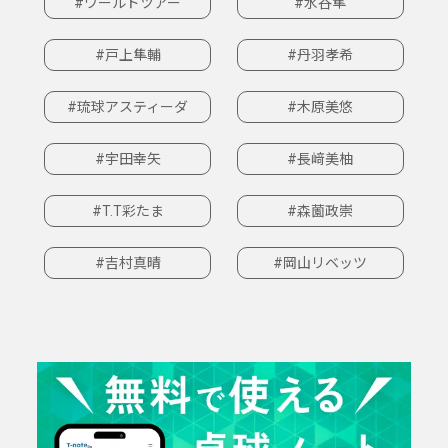
#ワールドツアー
#水谷隼
#戸上隼輔
#丹羽孝希
#琉球アスティーダ
#木原美悠
#宇田幸矢
#長﨑美柚
#T.T彩たま
#森薗政崇
#吉村真晴
#岡山リベッツ