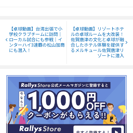
【卓球動画】台湾出張で小
【卓球動画】リゾートホテ
学校クラブチームに訪問｜
ルの卓球ルームを大改装！
ローカル試合にも参戦｜イ
佐賀唐津の文化と卓球が融
ンターハイ3連覇の松山加商
合したホテル体験を提供す
にも潜入！
るメルキュール佐賀唐津リ
ゾートに潜入