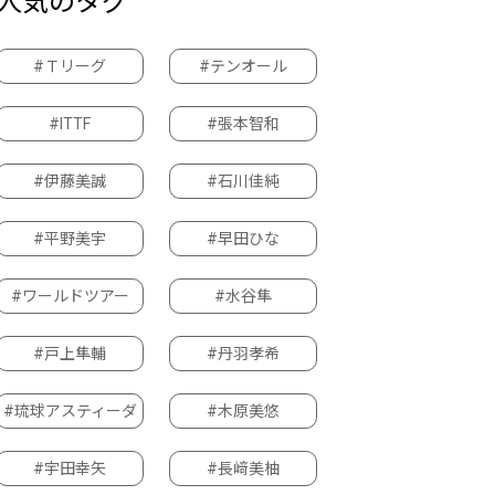
人気のタグ
#Ｔリーグ
#テンオール
#ITTF
#張本智和
#伊藤美誠
#石川佳純
#平野美宇
#早田ひな
#ワールドツアー
#水谷隼
#戸上隼輔
#丹羽孝希
#琉球アスティーダ
#木原美悠
#宇田幸矢
#長﨑美柚