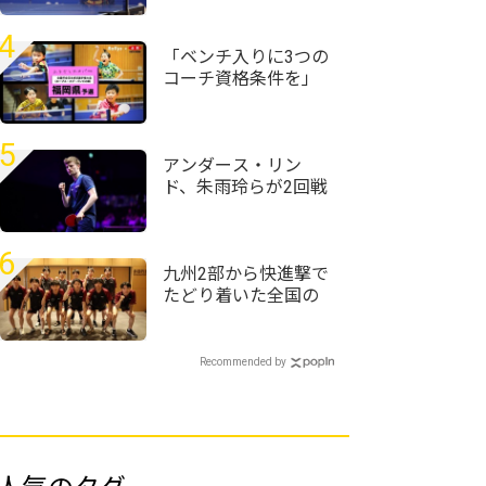
大
球・近畿高校選手権
2026/女子シングルス
4
＞
「ベンチ入りに3つの
コーチ資格条件を」
＜全農杯2026年全日
本卓球選手権大会
（ホープス・カブ・
5
バンビの部）福岡県
アンダース・リン
予選会＞
ド、朱雨玲らが2回戦
に進出 ジョアン・
ジェラルドが中国超
え＜卓球・WTTチャ
6
ンピオンズ横浜2026
九州2部から快進撃で
＞
たどり着いた全国の
舞台「次は九州1部で
優勝を」＜卓球・イ
ンカレ2026＞
Recommended by