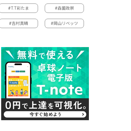
#T.T彩たま
#森薗政崇
#吉村真晴
#岡山リベッツ