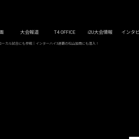
画
大会報道
T4 OFFICE
i2U大会情報
インタ
ローカル試合にも参戦｜インターハイ3連覇の松山加商にも潜入！