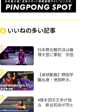
いいねの多い記事
1
日本勢左腕対決は篠
塚大登に軍配 宇田
幸矢相手にフルゲー
ムの激闘制す＜卓
球・WTTチャンピオ
2
ンズ横浜2026＞
【卓球動画】野田学
園出身・徳田幹太、
飯村悠太の4年生エー
スがラストインカ
レ 勝負の命運を握
3
るダブルス｜インカ
4強を四天王寺が独
レ卓球2026男子準決
占 新谷莉央が同士
勝 早稲田大vs明治
討ち制して優勝＜卓