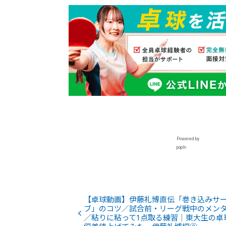
Powered by
popIn
【卓球動画】伊藤礼博直伝「巻き込みサ
ブ」のコツ／試合前・リーグ戦中のメン
／粘りに粘って1点取る練習｜東大生の卓