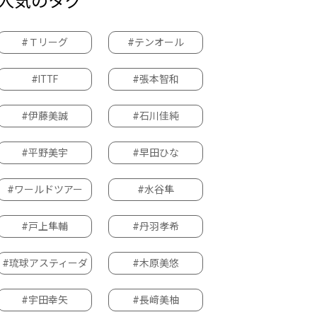
人気のタグ
#Ｔリーグ
#テンオール
#ITTF
#張本智和
#伊藤美誠
#石川佳純
#平野美宇
#早田ひな
#ワールドツアー
#水谷隼
#戸上隼輔
#丹羽孝希
#琉球アスティーダ
#木原美悠
#宇田幸矢
#長﨑美柚