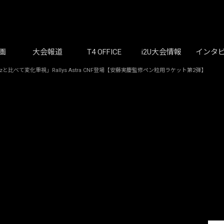
画
大会報道
T4 OFFICE
i2U大会情報
インタ
比べて変化重視」Rallys Astra CNF登場【安藤実慶監修ペン粒用ラケット第2弾】