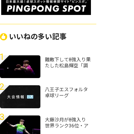
いいねの多い記事
1
難敵下して8強入り果
たした松島輝空「調
子が良くない中で勝
てたことは成長した
部分」＜卓球・WTT
2
チャンピオンズ横浜
八王子エスフォルタ
2026＞
卓球リーグ
3
大藤沙月が8強入り
世界ランク36位・ア
メリカのエース下す