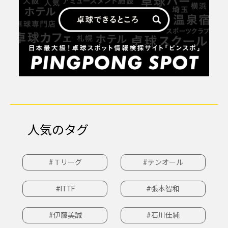
人気のタグ
#Ｔリーグ
#テンオール
#ITTF
#張本智和
#伊藤美誠
#石川佳純