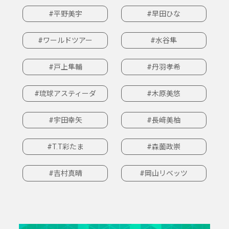
#平野美宇
#早田ひな
#ワールドツアー
#水谷隼
#戸上隼輔
#丹羽孝希
#琉球アスティーダ
#木原美悠
#宇田幸矢
#長﨑美柚
#T.T彩たま
#森薗政崇
#吉村真晴
#岡山リベッツ