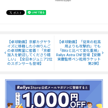
Powered by popIn
【卓球動画】京都カグヤラ
【卓球動画】「従来の粒高
イズに移籍した小林りんご
用よりも攻撃的」でも
の卓球教室に密着！「京都
「Blitzと比べて変化重視」
加入を歓迎してくださり嬉
Rallys Astra CNF登場【安藤
しい」【全日本ジュニア2位
実慶監修ペン粒用ラケット
のスポンサーも登場】
第2弾】