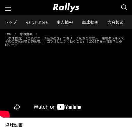
トップ
Rallys Store
求人情報
卓球動画
大会報道
TOP
/
卓球動画
/
【卓球動画】「全員がエース級の強さ」で春リーグ制覇の専修大 左左ダブルスで
全勝の首藤成美＆遊佐美月「コツはとにかく動くこと」｜2026年春季関東学生卓
球リーグ
卓球動画