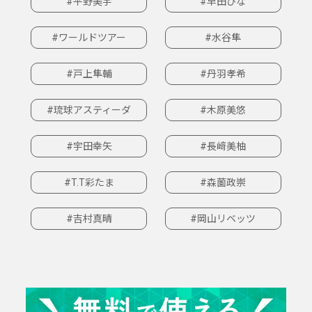
#平野美宇
#早田ひな
#ワールドツアー
#水谷隼
#戸上隼輔
#丹羽孝希
#琉球アスティーダ
#木原美悠
#宇田幸矢
#長﨑美柚
#T.T彩たま
#森薗政崇
#吉村真晴
#岡山リベッツ