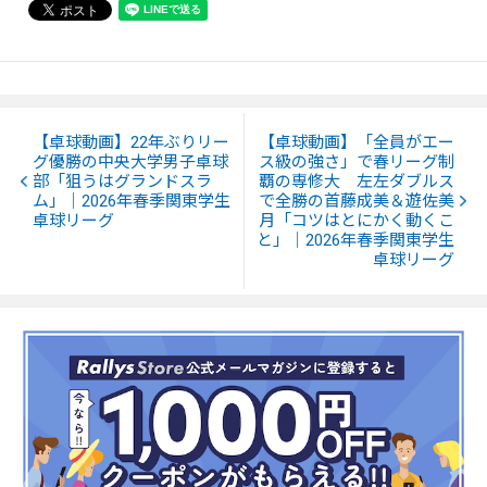
【卓球動画】22年ぶりリー
【卓球動画】「全員がエー
グ優勝の中央大学男子卓球
ス級の強さ」で春リーグ制
部「狙うはグランドスラ
覇の専修大 左左ダブルス
ム」｜2026年春季関東学生
で全勝の首藤成美＆遊佐美
卓球リーグ
月「コツはとにかく動くこ
と」｜2026年春季関東学生
卓球リーグ