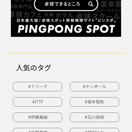
人気のタグ
#Ｔリーグ
#テンオール
#ITTF
#張本智和
#伊藤美誠
#石川佳純