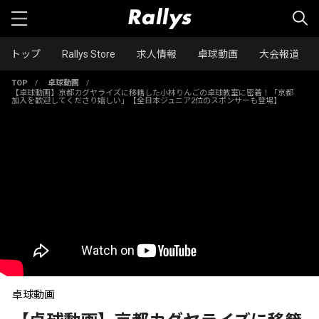
トップ
Rallys Store
求人情報
卓球動画
大会報道
TOP
/
卓球動画
/
【卓球動画】京都カグヤライズに移籍した小林りんごの卓球教室に密着！「京都
加入を歓迎してくださり嬉しい」【全日本ジュニア2位のスポンサーも登場】
卓球動画