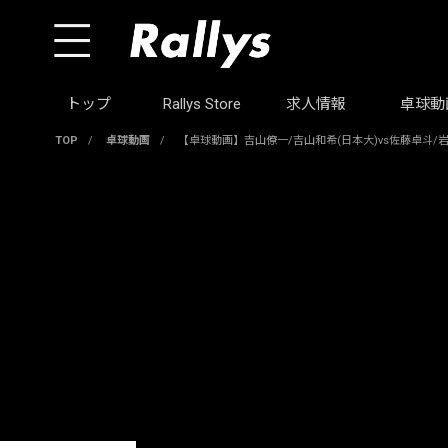
トップ
Rallys Store
求人情報
卓球動
TOP
/
卓球動画
/
【卓球動画】吉山僚一/吉山和希(日本大)vs佐藤卓斗/