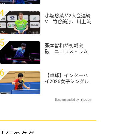
20歳がトップ100入り
｜卓球男子世界ラン
4
キング（2026年第32
小塩悠菜が2大会連続
週）
V 竹谷美涼、川上流
星も上位入賞＜卓
球・WTTフィーダー
タシュケント2026＞
5
張本智和が初戦突
破 ニコラス・ラム
を破り好発進＜卓
球・WTTチャンピオ
ンズ横浜2026＞
6
【卓球】インターハ
イ2026女子シングル
スの組み合わせ決
定 第1シードには四
天王寺・髙森愛央が
Recommended by
入る