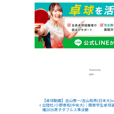
Powered by
popIn
【卓球動画】吉山僚一/吉山和希(日本大)v
出陸杜/小野泰和(中央大)｜関東学生卓球
権2026男子ダブルス準決勝