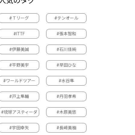
人気のタグ
#Ｔリーグ
#テンオール
#ITTF
#張本智和
#伊藤美誠
#石川佳純
#平野美宇
#早田ひな
#ワールドツアー
#水谷隼
#戸上隼輔
#丹羽孝希
#琉球アスティーダ
#木原美悠
#宇田幸矢
#長﨑美柚