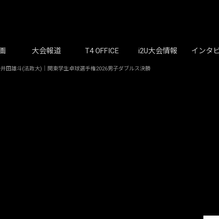
画
大会報道
T4 OFFICE
i2U大会情報
インタ
岩井田雄斗(法政大)｜関東学生卓球選手権2026男子ダブルス決勝