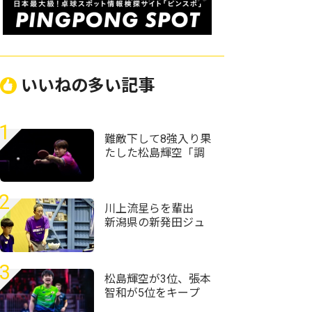
いいねの多い記事
1
難敵下して8強入り果
たした松島輝空「調
子が良くない中で勝
てたことは成長した
部分」＜卓球・WTT
2
チャンピオンズ横浜
川上流星らを輩出
2026＞
新潟県の新発田ジュ
ニア指導者・姚天明
「人生懸けてますか
ら」
3
松島輝空が3位、張本
智和が5位をキープ
国際大会V・ロシアの