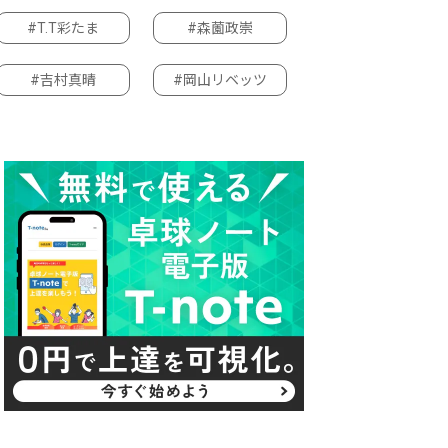
#T.T彩たま
#森薗政崇
#吉村真晴
#岡山リベッツ