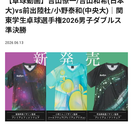
【卓球動画】吉山僚一/吉山和希(日本
大)vs前出陸杜/小野泰和(中央大)｜関
東学生卓球選手権2026男子ダブルス
準決勝
2026.06.13