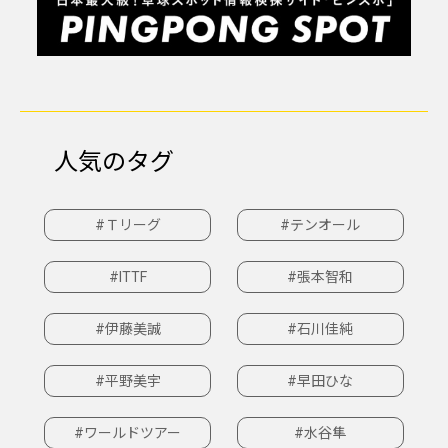
人気のタグ
#Ｔリーグ
#テンオール
#ITTF
#張本智和
#伊藤美誠
#石川佳純
#平野美宇
#早田ひな
#ワールドツアー
#水谷隼