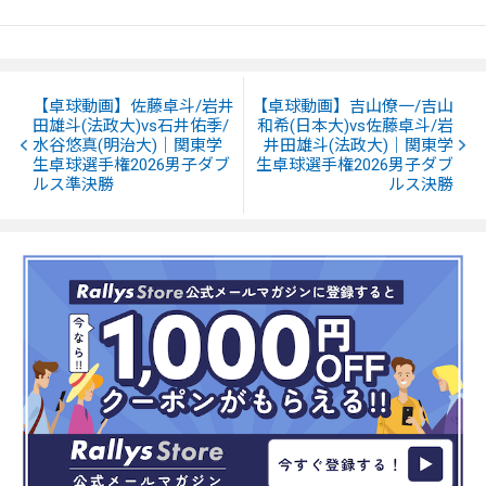
【卓球動画】佐藤卓斗/岩井
【卓球動画】吉山僚一/吉山
田雄斗(法政大)vs石井佑季/
和希(日本大)vs佐藤卓斗/岩
水谷悠真(明治大)｜関東学
井田雄斗(法政大)｜関東学
生卓球選手権2026男子ダブ
生卓球選手権2026男子ダブ
ルス準決勝
ルス決勝