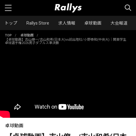
トップ
Rallys Store
求人情報
卓球動画
大会報道
TOP
/
卓球動画
/
【卓球動画】吉山僚一/吉山和希(日本大)vs前出陸杜/小野泰和(中央大)｜関東学生
卓球選手権2026男子ダブルス準決勝
卓球動画