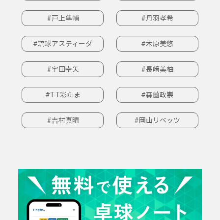
#戸上隼輔
#丹羽孝希
#琉球アスティーダ
#木原美悠
#宇田幸矢
#長﨑美柚
#T.T彩たま
#森薗政崇
#吉村真晴
#岡山リベッツ