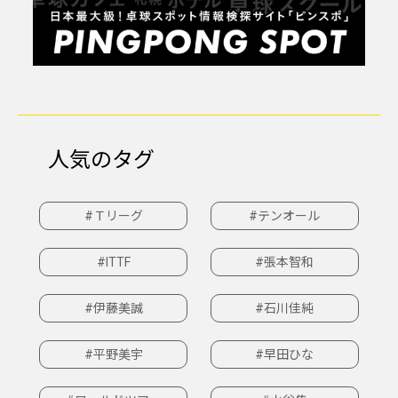
人気のタグ
#Ｔリーグ
#テンオール
#ITTF
#張本智和
#伊藤美誠
#石川佳純
#平野美宇
#早田ひな