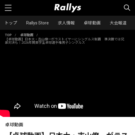
トップ
Rallys Store
求人情報
卓球動画
大会報道
TOP
/
卓球動画
/
【卓球動画】日本大・吉山僚一がラストイヤーにシングルス制覇 準決勝では兄
弟対決も｜2026年関東学生卓球選手権男子シングルス
卓球動画