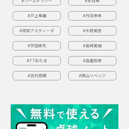
#ワールドツアー
#水谷隼
#戸上隼輔
#丹羽孝希
#琉球アスティーダ
#木原美悠
#宇田幸矢
#長﨑美柚
#T.T彩たま
#森薗政崇
#吉村真晴
#岡山リベッツ