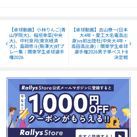
【卓球動画】小林りんご(青
【卓球動画】吉山僚一(日本
山学院大)、稲垣幸菜(中央
大4年・愛工大名電高出
大)、中村泉月(東京経済
身)vs前出陸杜(中央大4年・
大)、島岡修斗(駒澤大)好プ
高田高出身)｜関東学生卓球
レー集｜関東学生卓球選手
選手権2026男子単ベスト8
権2026
決定戦