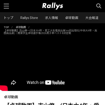
トップ
Rallys Store
求人情報
卓球動画
大会報道
TOP
/
卓球動画
/
【卓球動画】吉山僚一(日本大4年・愛工大名電高出身)vs前出陸杜(中央大4年・高
田高出身)｜関東学生卓球選手権2026男子単ベスト8決定戦
卓球動画