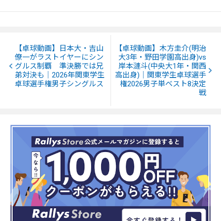
【卓球動画】日本大・吉山
【卓球動画】木方圭介(明治
僚一がラストイヤーにシン
大3年・野田学園高出身)vs
グルス制覇 準決勝では兄
岸本漣斗(中央大1年・関西
弟対決も｜2026年関東学生
高出身)｜関東学生卓球選手
卓球選手権男子シングルス
権2026男子単ベスト8決定
戦