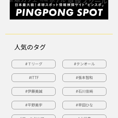
人気のタグ
#Ｔリーグ
#テンオール
#ITTF
#張本智和
#伊藤美誠
#石川佳純
#平野美宇
#早田ひな