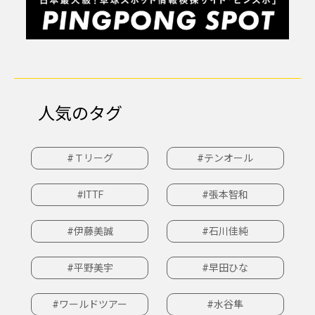
人気のタグ
#Ｔリーグ
#テンオール
#ITTF
#張本智和
#伊藤美誠
#石川佳純
#平野美宇
#早田ひな
#ワールドツアー
#水谷隼