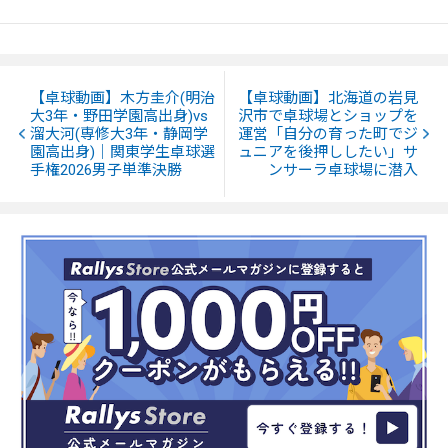
【卓球動画】木方圭介(明治
【卓球動画】北海道の岩見
大3年・野田学園高出身)vs
沢市で卓球場とショップを
溜大河(専修大3年・静岡学
運営「自分の育った町でジ
園高出身)｜関東学生卓球選
ュニアを後押ししたい」サ
手権2026男子単準決勝
ンサーラ卓球場に潜入