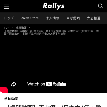
トップ
Rallys Store
求人情報
卓球動画
大会報道
TOP
/
卓球動画
/
【卓球動画】吉山僚一(日本大4年・愛工大名電高出身)vs木方圭介(明治大3年・野
田学園高出身)｜関東学生卓球選手権2026男子単決勝
卓球動画