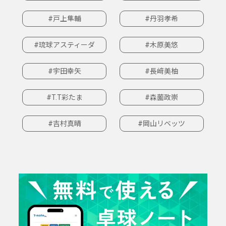
#戸上隼輔
#丹羽孝希
#琉球アスティーダ
#木原美悠
#宇田幸矢
#長﨑美柚
#T.T彩たま
#森薗政崇
#吉村真晴
#岡山リベッツ