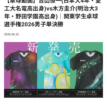
【卓球動画】吉山僚一(日本大4年・愛
工大名電高出身)vs木方圭介(明治大3
年・野田学園高出身)｜関東学生卓球
選手権2026男子単決勝
2026.06.22