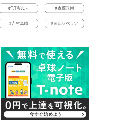
#T.T彩たま
#森薗政崇
#吉村真晴
#岡山リベッツ