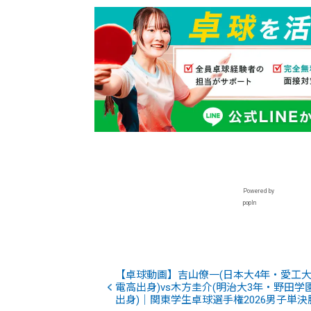
Powered by
popIn
【卓球動画】吉山僚一(日本大4年・愛工
電高出身)vs木方圭介(明治大3年・野田学
出身)｜関東学生卓球選手権2026男子単決