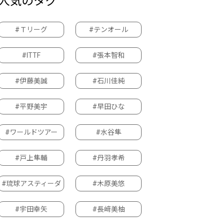
人気のタグ
#Ｔリーグ
#テンオール
#ITTF
#張本智和
#伊藤美誠
#石川佳純
#平野美宇
#早田ひな
#ワールドツアー
#水谷隼
#戸上隼輔
#丹羽孝希
#琉球アスティーダ
#木原美悠
#宇田幸矢
#長﨑美柚