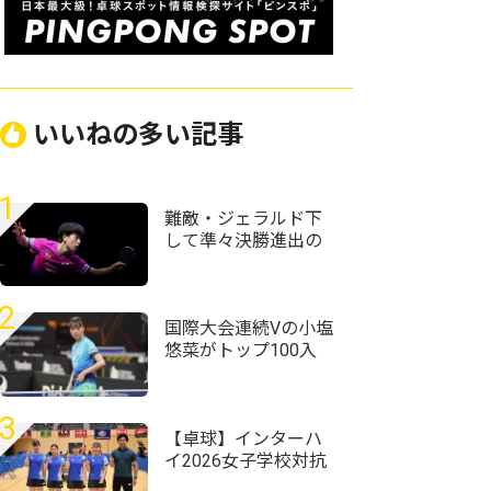
いいねの多い記事
1
難敵・ジェラルド下
して準々決勝進出の
篠塚大登「次勝って
自己ベストを更新し
たい」＜卓球・WTT
2
チャンピオンズ横浜
国際大会連続Vの小塩
2026＞
悠菜がトップ100入
り 女子複で横井咲
桜/大藤沙月ペアが4
位に｜卓球女子世界
3
ランキング（2026年
【卓球】インターハ
第32週）
イ2026女子学校対抗
の組み合わせ決定