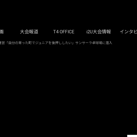
画
大会報道
T4 OFFICE
i2U大会情報
インタ
運営「自分の育った町でジュニアを後押ししたい」サンサーラ卓球場に潜入