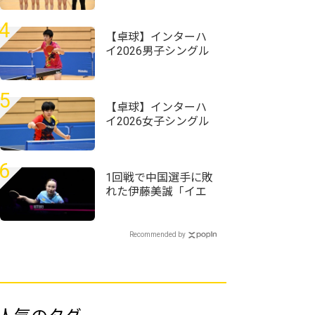
前回王者・星槎横浜
が初連覇狙う
4
【卓球】インターハ
イ2026男子シングル
スの組み合わせ決
定 昨年準Vの星槎横
浜・伊藤佑太が第1シ
5
ードに
【卓球】インターハ
イ2026女子シングル
スの組み合わせ決
定 第1シードには四
天王寺・髙森愛央が
6
入る
1回戦で中国選手に敗
れた伊藤美誠「イエ
ローカードには
『え？』ってなりま
した」＜卓球・WTT
Recommended by
チャンピオンズ横浜
2026＞