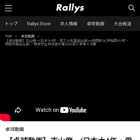
トップ
Rallys Store
求人情報
卓球動画
大会報道
TOP
/
卓球動画
/
【卓球動画】吉山僚一(日本大4年・愛工大名電高出身)vs徳田幹太(早稲田大4年・
野田学園高出身)｜関東学生卓球選手権2026男子単準々決勝
卓球動画