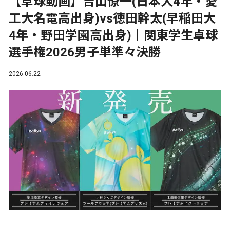
【卓球動画】吉山僚一(日本大4年・愛
工大名電高出身)vs徳田幹太(早稲田大
4年・野田学園高出身)｜関東学生卓球
選手権2026男子単準々決勝
2026.06.22