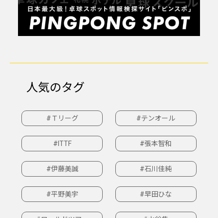
人気のタグ
#Ｔリーグ
#テンオール
#ITTF
#張本智和
#伊藤美誠
#石川佳純
#平野美宇
#早田ひな