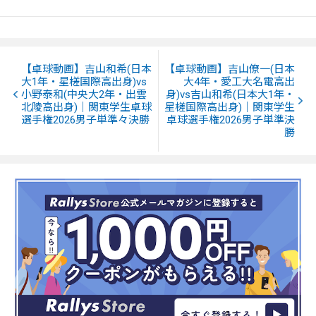
【卓球動画】吉山和希(日本
【卓球動画】吉山僚一(日本
大1年・星槎国際高出身)vs
大4年・愛工大名電高出
小野泰和(中央大2年・出雲
身)vs吉山和希(日本大1年・
北陵高出身)｜関東学生卓球
星槎国際高出身)｜関東学生
選手権2026男子単準々決勝
卓球選手権2026男子単準決
勝