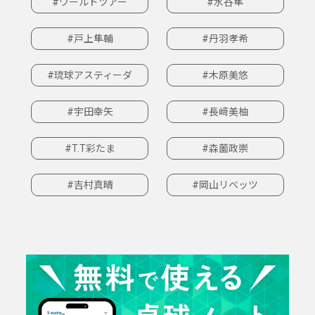
#ワールドツアー
#水谷隼
#戸上隼輔
#丹羽孝希
#琉球アスティーダ
#木原美悠
#宇田幸矢
#長﨑美柚
#T.T彩たま
#森薗政崇
#吉村真晴
#岡山リベッツ